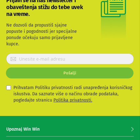
Prijavi se na naš newsletter i
b
obaveštenja stižu do tebe uvek
l
na vreme.
o
v
Ne dozvoli da propustiš sjajne
i
i
popuste i pogodnosti jer specijalne
a
ponude očekuju samo prijavljene
d
kupce.
a
p
P
t
r
e
r
i
Pošalji
i
j
z
a
a
v
Prihvatam Politiku privatnosti radi unapređenja korisničkog
T
i
iskustva. Da saznate više o načinu obrade podataka,
V
t
pogledajte stranicu
Politika privatnosti.
i
A
e
V
s
e
A
z
n
Upoznaj Win Win
a
t
p
e