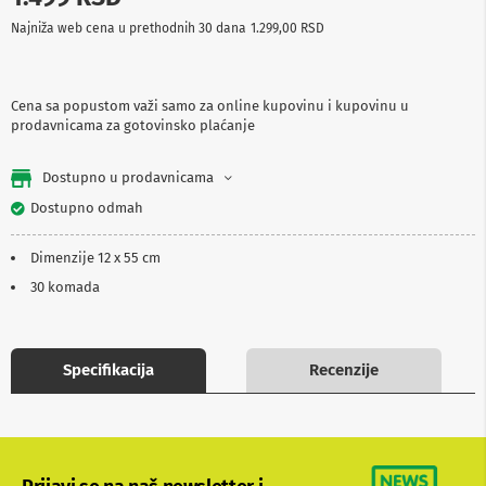
p
Najniža web cena u prethodnih 30 dana
1.299,00 RSD
r
e
m
a
Cena sa popustom važi samo za online kupovinu i kupovinu u
prodavnicama za gotovinsko plaćanje
P
r
o
Dostupno u prodavnicama
j
e
Dostupno odmah
k
t
Dimenzije 12 x 55 cm
o
r
30 komada
i
i
p
l
Specifikacija
Recenzije
a
t
n
a
K
a