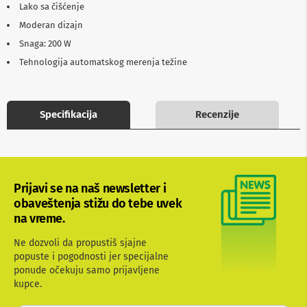
Lako sa čišćenje
b
l
Moderan dizajn
o
Snaga: 200 W
v
i
Tehnologija automatskog merenja težine
i
a
d
a
Specifikacija
Recenzije
p
t
e
r
i
z
a
Prijavi se na naš newsletter i
T
obaveštenja stižu do tebe uvek
V
na vreme.
i
A
Ne dozvoli da propustiš sjajne
V
popuste i pogodnosti jer specijalne
A
ponude očekuju samo prijavljene
n
kupce.
t
e