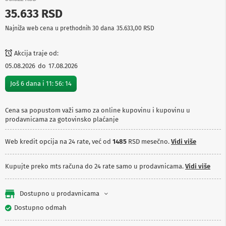
p
35.633 RSD
r
e
Najniža web cena u prethodnih 30 dana
35.633,00 RSD
m
a
Akcija traje od:
P
05.08.2026
do
17.08.2026
r
o
Još
6
dana i
11
:
56
:
14
j
e
k
Cena sa popustom važi samo za online kupovinu i kupovinu u
t
prodavnicama za gotovinsko plaćanje
o
r
i
Web kredit opcija na 24 rate, već od
1485
RSD mesečno.
Vidi više
i
p
l
Kupujte preko mts računa do 24 rate samo u prodavnicama.
Vidi više
a
t
n
Dostupno u prodavnicama
a
Dostupno odmah
K
a