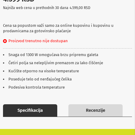
p
Najniža web cena u prethodnih 30 dana
4.599,00 RSD
r
e
m
a
Cena sa popustom važi samo za online kupovinu i kupovinu u
prodavnicama za gotovinsko plaćanje
P
Proizvod trenutno nije dostupan
r
o
j
Snaga od 1300 W omogućava brzu pripremu galeta
e
k
Četiri polja sa nelepljivim premazom za lako čišćenje
t
Kućište otporno na visoke temperature
o
r
Poseduje telo od nerđajućeg čelika
i
i
Podesiva kontrola temperature
p
l
a
t
Specifikacija
Recenzije
n
a
K
a