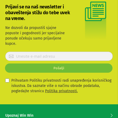
b
Prijavi se na naš newsletter i
l
obaveštenja stižu do tebe uvek
o
v
na vreme.
i
i
Ne dozvoli da propustiš sjajne
a
popuste i pogodnosti jer specijalne
d
ponude očekuju samo prijavljene
a
kupce.
p
t
e
P
r
r
i
i
z
Pošalji
j
a
a
T
V
v
Prihvatam Politiku privatnosti radi unapređenja korisničkog
i
i
iskustva. Da saznate više o načinu obrade podataka,
A
t
pogledajte stranicu
Politika privatnosti.
V
e
s
A
e
n
z
t
Upoznaj Win Win
e
a