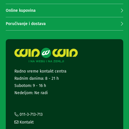
n
p
e
r
Online kupovina
i
i
r
m
i
Poručivanje i dostava
a
s
i
n
v
j
e
e
r
n
i
e
z
a
w
T
s
Radno vreme kontakt centra
V
l
Radnim danima: 8 - 21 h
e
D
t
Subotom: 9 - 16 h
a
t
l
Nedeljom: Ne radi
e
j
i
r
n
a
s
i
011-3-713-713
k
i
i
Kontakt
n
z