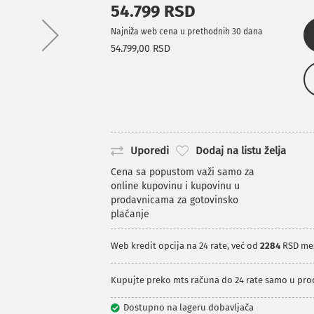
54.799 RSD
Najniža web cena u prethodnih 30 dana
54.799,00 RSD
Uporedi
Dodaj na listu želja
Cena sa popustom važi samo za
online kupovinu i kupovinu u
prodavnicama za gotovinsko
plaćanje
Web kredit opcija na 24 rate, već od
2284
RSD me
Kupujte preko mts računa do 24 rate samo u pr
Dostupno na lageru dobavljača