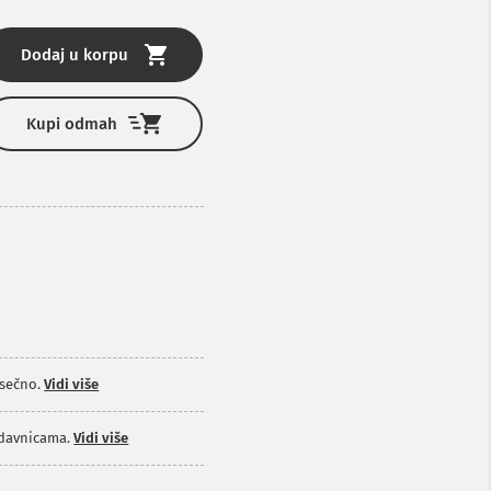
Dodaj u korpu
Kupi odmah
sečno.
Vidi više
odavnicama.
Vidi više