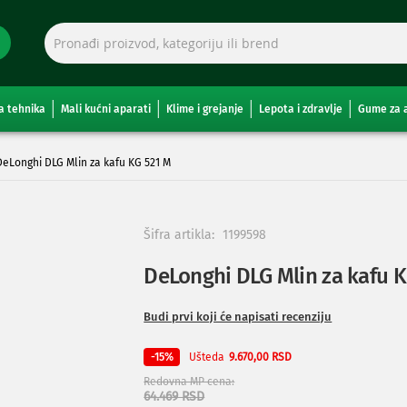
a tehnika
Mali kućni aparati
Klime i grejanje
Lepota i zdravlje
Gume za 
DeLonghi DLG Mlin za kafu KG 521 M
Šifra artikla:
1199598
DeLonghi DLG Mlin za kafu K
Budi prvi koji će napisati recenziju
Ušteda
-15%
9.670,00 RSD
Redovna MP cena
64.469 RSD