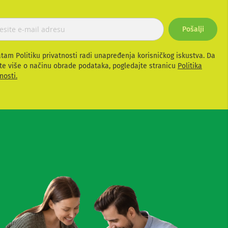
Pošalji
atam Politiku privatnosti radi unapređenja korisničkog iskustva. Da
te više o načinu obrade podataka, pogledajte stranicu
Politika
nosti.