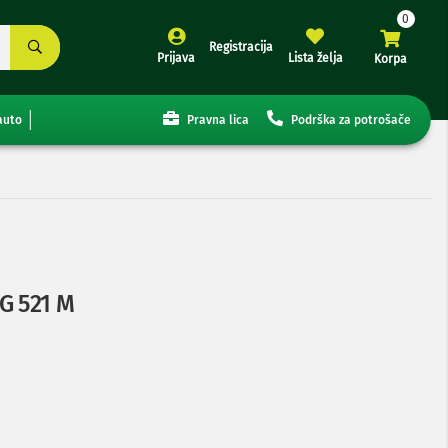
Registracija
Prijava
Lista želja
Korpa
auto
Pravna lica
Podrška za potrošače
G 521 M