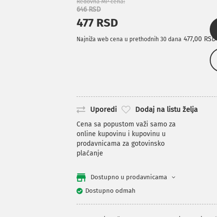
Redovna MP cena
646 RSD
477 RSD
477,00 RSD
Najniža web cena u prethodnih 30 dana
Uporedi
Dodaj na listu želja
Cena sa popustom važi samo za
online kupovinu i kupovinu u
prodavnicama za gotovinsko
plaćanje
Dostupno u prodavnicama
Dostupno odmah