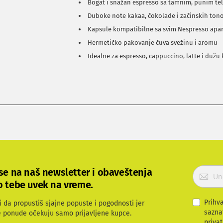
Bogat i snažan espresso sa tamnim, punim t
Duboke note kakaa, čokolade i začinskih ton
Kapsule kompatibilne sa svim Nespresso apa
Hermetičko pakovanje čuva svežinu i aromu
Idealne za espresso, cappuccino, latte i dužu 
P
 se na naš newsletter i obaveštenja
r
o tebe uvek na vreme.
i
j
Prihv
i da propustiš sjajne popuste i pogodnosti jer
a
sazna
e ponude očekuju samo prijavljene kupce.
v
privat