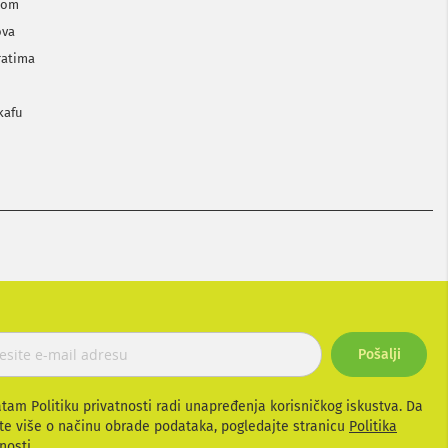
elom
ova
ratima
kafu
Pošalji
atam Politiku privatnosti radi unapređenja korisničkog iskustva. Da
te više o načinu obrade podataka, pogledajte stranicu
Politika
nosti.