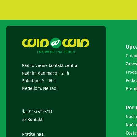
i
radio
satovi
Zvučnici
i
zvučni
sistemi
Upoz
Soundbarovi
Zvučnici
O na
za
Zapos
kompjuter
Radno vreme kontakt centra
Zvučni
Proda
Radnim danima: 8 - 21 h
sistemi
Podac
Subotom: 9 - 16 h
Bežični
Nedeljom: Ne radi
Brend
zvučnici
Slušalice
Bežične
Poru
slušalice
011-3-713-713
Žične
Način
slušalice
Kontakt
Način
Mikrofoni
i
Česta
Pratite nas: