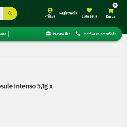
Registracija
Prijava
Lista želja
Korpa
auto
Pravna lica
Podrška za potrošače
ule Intenso 5,1g x