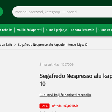
a tehnika
Mali kućni aparati
Klime i grejanje
Lepota i zdravlje
Gume za 
le za kafu
Segafredo Nespresso alu kapsule Intenso 5,1g x 10
Šifra artikla:
1257009
Segafredo Nespresso alu kaps
10
Budi prvi koji će napisati recenziju
Ušteda
-26%
169,00 RSD