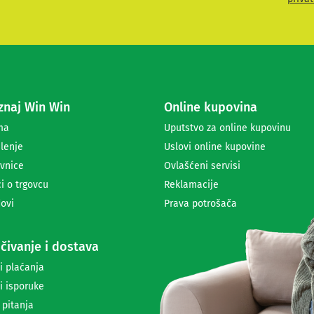
i
t
e
s
e
z
a
naj Win Win
Online kupovina
p
r
ma
Uputstvo za online kupovinu
i
lenje
Uslovi online kupovine
m
a
vnice
Ovlašćeni servisi
n
i o trgovcu
Reklamacije
j
ovi
Prava potrošača
e
n
e
čivanje i dostava
w
s
i plaćanja
l
i isporuke
e
t
 pitanja