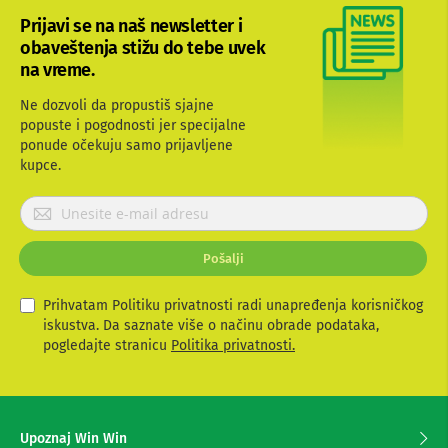
b
Prijavi se na naš newsletter i
l
obaveštenja stižu do tebe uvek
o
v
na vreme.
i
i
Ne dozvoli da propustiš sjajne
a
popuste i pogodnosti jer specijalne
d
ponude očekuju samo prijavljene
a
kupce.
p
t
e
P
r
r
i
i
z
Pošalji
j
a
a
T
V
v
Prihvatam Politiku privatnosti radi unapređenja korisničkog
i
i
iskustva. Da saznate više o načinu obrade podataka,
A
t
pogledajte stranicu
Politika privatnosti.
V
e
s
A
e
n
z
t
Upoznaj Win Win
e
a