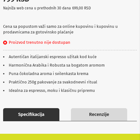
p
Najniža web cena u prethodnih 30 dana
699,00 RSD
r
e
m
a
Cena sa popustom važi samo za online kupovinu i kupovinu u
prodavnicama za gotovinsko plaćanje
P
Proizvod trenutno nije dostupan
r
o
j
Autentičan italijanski espresso užitak kod kuće
e
k
Harmonična Arabika i Robusta sa bogatom aromom
t
Puna čokoladna aroma i svilenkasta krema
o
r
Praktično 250g pakovanje za svakodnevni ritual
i
i
Idealna za espresso, moku i klasičnu pripremu
p
l
a
t
Specifikacija
Recenzije
n
a
K
a