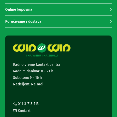
n
p
e
r
Online kupovina
i
i
r
m
i
Poručivanje i dostava
a
s
i
n
v
j
e
e
r
n
i
e
z
a
w
T
s
Radno vreme kontakt centra
V
l
Radnim danima: 8 - 21 h
e
D
t
Subotom: 9 - 16 h
a
t
l
Nedeljom: Ne radi
e
j
i
r
n
a
s
i
011-3-713-713
k
i
i
Kontakt
n
z