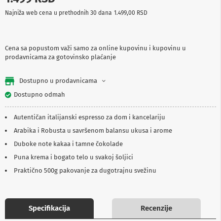
p
Najniža web cena u prethodnih 30 dana
1.499,00 RSD
r
e
m
a
Cena sa popustom važi samo za online kupovinu i kupovinu u
prodavnicama za gotovinsko plaćanje
P
r
o
Dostupno u prodavnicama
j
e
Dostupno odmah
k
t
Autentičan italijanski espresso za dom i kancelariju
o
r
Arabika i Robusta u savršenom balansu ukusa i arome
i
i
Duboke note kakaa i tamne čokolade
p
Puna krema i bogato telo u svakoj šoljici
l
a
Praktično 500g pakovanje za dugotrajnu svežinu
t
n
a
Specifikacija
Recenzije
K
a