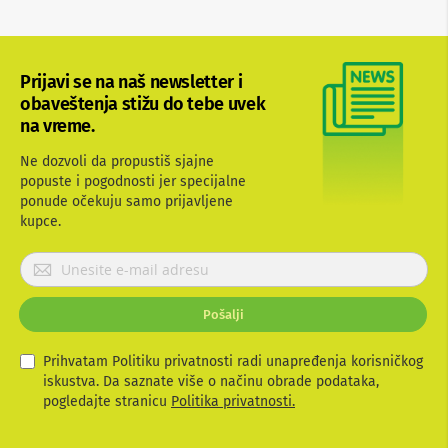
b
l
o
v
Prijavi se na naš newsletter i
i
i
obaveštenja stižu do tebe uvek
a
na vreme.
d
a
Ne dozvoli da propustiš sjajne
p
popuste i pogodnosti jer specijalne
t
ponude očekuju samo prijavljene
e
r
kupce.
i
z
P
a
r
T
i
V
Pošalji
j
i
A
a
V
v
Prihvatam Politiku privatnosti radi unapređenja korisničkog
i
iskustva. Da saznate više o načinu obrade podataka,
A
t
pogledajte stranicu
Politika privatnosti.
n
e
t
s
e