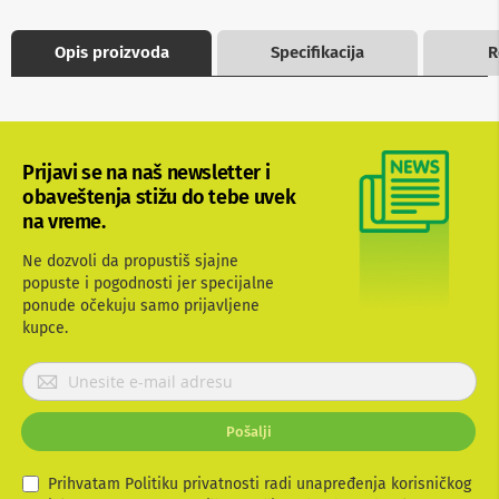
b
l
Opis proizvoda
Specifikacija
R
o
v
i
i
a
d
a
Prijavi se na naš newsletter i
p
obaveštenja stižu do tebe uvek
t
na vreme.
e
r
Ne dozvoli da propustiš sjajne
i
z
popuste i pogodnosti jer specijalne
a
ponude očekuju samo prijavljene
T
kupce.
V
i
P
A
r
V
i
Pošalji
A
j
n
a
t
v
Prihvatam Politiku privatnosti radi unapređenja korisničkog
e