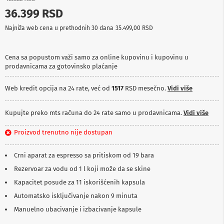
p
36.399 RSD
r
e
Najniža web cena u prethodnih 30 dana
35.499,00 RSD
m
a
Cena sa popustom važi samo za online kupovinu i kupovinu u
P
prodavnicama za gotovinsko plaćanje
r
o
j
Web kredit opcija na 24 rate, već od
1517
RSD mesečno.
Vidi više
e
k
t
Kupujte preko mts računa do 24 rate samo u prodavnicama.
Vidi više
o
r
Proizvod trenutno nije dostupan
i
i
p
Crni aparat za espresso sa pritiskom od 19 bara
l
Rezervoar za vodu od 1 l koji može da se skine
a
t
Kapacitet posude za 11 iskorišćenih kapsula
n
a
Automatsko isključivanje nakon 9 minuta
Manuelno ubacivanje i izbacivanje kapsule
K
a