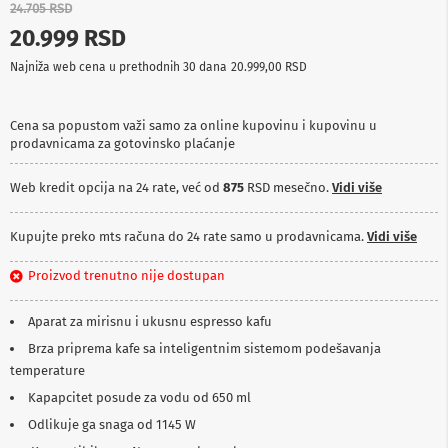
24.705 RSD
p
r
20.999 RSD
e
m
Najniža web cena u prethodnih 30 dana
20.999,00 RSD
a
P
Cena sa popustom važi samo za online kupovinu i kupovinu u
r
prodavnicama za gotovinsko plaćanje
o
j
e
Web kredit opcija na 24 rate, već od
875
RSD mesečno.
Vidi više
k
t
Kupujte preko mts računa do 24 rate samo u prodavnicama.
Vidi više
o
r
i
Proizvod trenutno nije dostupan
i
p
Aparat za mirisnu i ukusnu espresso kafu
l
a
Brza priprema kafe sa inteligentnim sistemom podešavanja
t
temperature
n
a
Kapapcitet posude za vodu od 650 ml
Odlikuje ga snaga od 1145 W
K
a