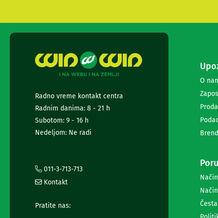
diktafoni
Foto-
aparati,
kamere
i
dronovi
Akcione
Upoz
kamere
i
O na
dronovi
Zapos
Radno vreme kontakt centra
Foto-
Proda
Radnim danima: 8 - 21 h
aparati
Oprema
Podac
Subotom: 9 - 16 h
za
Nedeljom: Ne radi
Brend
foto-
aparate
i
Poru
kamere
011-3-713-713
Stativi,
Način
Kontakt
blicevi
Način
i
Česta
Pratite nas:
ostala
oprema
Politi