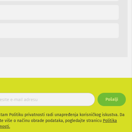
Pošalji
atam Politiku privatnosti radi unapređenja korisničkog iskustva. Da
te više o načinu obrade podataka, pogledajte stranicu
Politika
nosti.