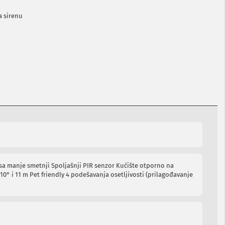
a sirenu
l sa manje smetnji Spoljašnji PIR senzor Kućište otporno na
110° i 11 m Pet friendly 4 podešavanja osetljivosti (prilagođavanje