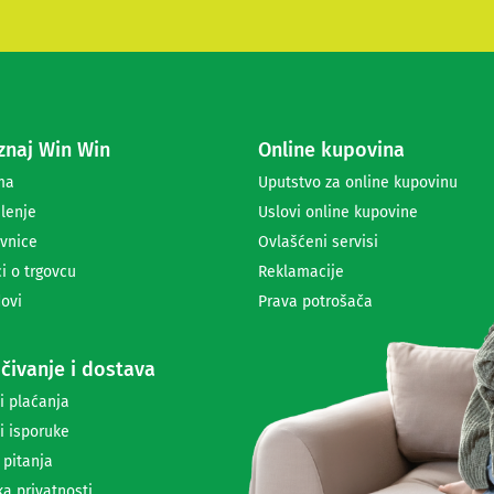
t
e
s
e
z
a
naj Win Win
Online kupovina
p
r
ma
Uputstvo za online kupovinu
i
lenje
Uslovi online kupovine
m
a
vnice
Ovlašćeni servisi
n
i o trgovcu
Reklamacije
j
ovi
Prava potrošača
e
n
e
čivanje i dostava
w
s
i plaćanja
l
i isporuke
e
t
 pitanja
t
ka privatnosti