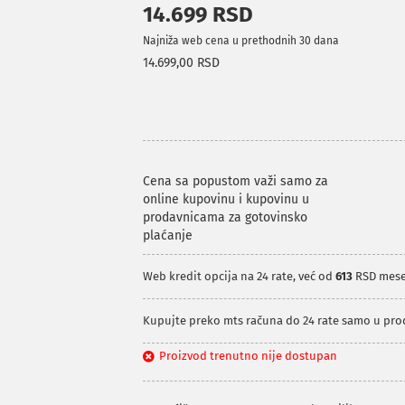
14.699 RSD
Najniža web cena u prethodnih 30 dana
14.699,00 RSD
Cena sa popustom važi samo za
online kupovinu i kupovinu u
prodavnicama za gotovinsko
plaćanje
Web kredit opcija na 24 rate, već od
613
RSD mes
Kupujte preko mts računa do 24 rate samo u pr
Proizvod trenutno nije dostupan