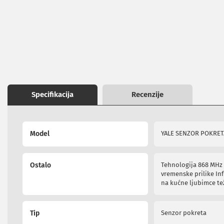
images
ekrana
gallery
Set
top
box
uređaji
Ramovi
za
televizore
Produžni
Specifikacija
Recenzije
kablovi
i
naponske
More
zaštite
Model
YALE SENZOR POKRE
Information
Slušalice,
zvučnici
i
Ostalo
Tehnologija 868 MHz -
audio
vremenske prilike Inf
uređaji
na kućne ljubimce te
Mini
linije
Gramofoni
Tip
Senzor pokreta
Tranzistori