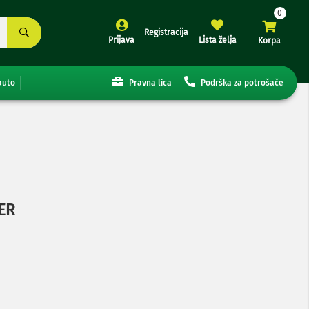
Registracija
Prijava
Lista želja
Korpa
auto
Pravna lica
Podrška za potrošače
ER