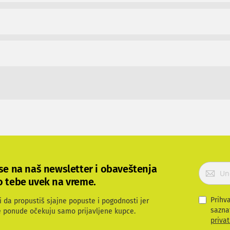
P
 se na naš newsletter i obaveštenja
r
o tebe uvek na vreme.
i
j
Prihv
i da propustiš sjajne popuste i pogodnosti jer
a
sazna
e ponude očekuju samo prijavljene kupce.
v
privat
i