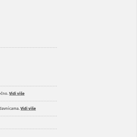
ečno.
Vidi više
odavnicama.
Vidi više