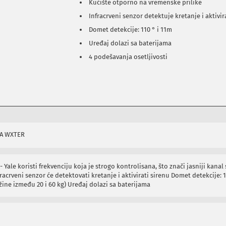
Kućište otporno na vremenske prilike
Infracrveni senzor detektuje kretanje i aktivir
Domet detekcije: 110 ° i 11m
Uređaj dolazi sa baterijama
4 podešavanja osetljivosti
TA WXTER
 Yale koristi frekvenciju koja je strogo kontrolisana, što znači jasniji kana
racrveni senzor će detektovati kretanje i aktivirati sirenu Domet detekcije: 
žine između 20 i 60 kg) Uređaj dolazi sa baterijama