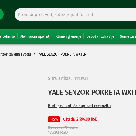
a tehnika
Mali kućni aparati
Klime i grejanje
Lepota i zdravlje
Gume za 
nzori za dim i vodu
YALE SENZOR POKRETA WXTER
Šifra artikla:
1113931
YALE SENZOR POKRETA WXT
Budi prvi koji će napisati recenziju
Ušteda
-15%
2.594,00 RSD
Redovna MP cena
17.293 RSD