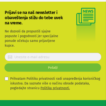
b
l
o
Prijavi se na naš newsletter i
v
obaveštenja stižu do tebe uvek
i
na vreme.
i
a
Ne dozvoli da propustiš sjajne
d
a
popuste i pogodnosti jer specijalne
p
ponude očekuju samo prijavljene
t
kupce.
e
r
P
i
r
z
a
i
Pošalji
T
j
V
a
i
v
Prihvatam Politiku privatnosti radi unapređenja korisničkog
A
i
iskustva. Da saznate više o načinu obrade podataka,
V
t
pogledajte stranicu
Politika privatnosti.
e
A
n
s
t
e
e