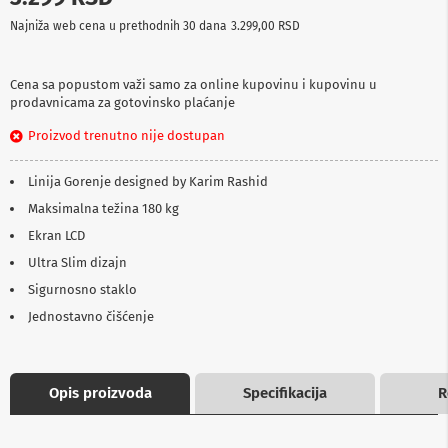
p
Najniža web cena u prethodnih 30 dana
3.299,00 RSD
r
e
m
a
Cena sa popustom važi samo za online kupovinu i kupovinu u
prodavnicama za gotovinsko plaćanje
P
Proizvod trenutno nije dostupan
r
o
j
Linija Gorenje designed by Karim Rashid
e
k
Maksimalna težina 180 kg
t
Ekran LCD
o
r
Ultra Slim dizajn
i
i
Sigurnosno staklo
p
Jednostavno čišćenje
l
a
t
n
a
Opis proizvoda
Specifikacija
R
K
a