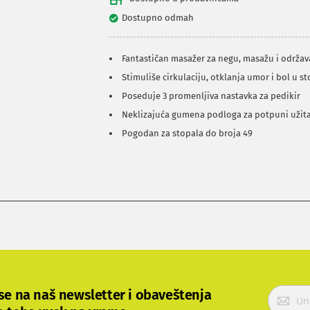
Dostupno odmah
Fantastičan masažer za negu, masažu i održav
Stimuliše cirkulaciju, otklanja umor i bol u s
Poseduje 3 promenljiva nastavka za pedikir
Neklizajuća gumena podloga za potpuni užit
Pogodan za stopala do broja 49
P
 se na naš newsletter i obaveštenja
r