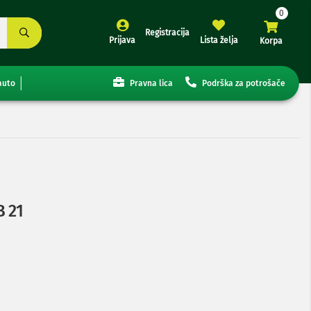
Registracija
Prijava
Lista želja
Korpa
auto
Pravna lica
Podrška za potrošače
B 21