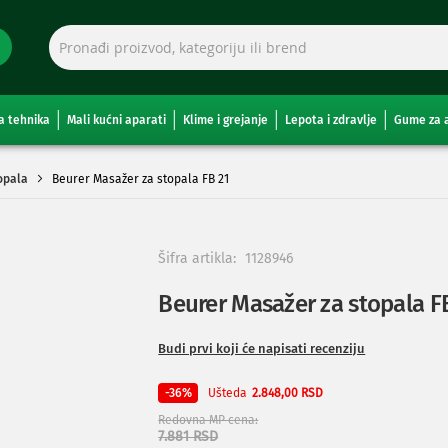
a tehnika
Mali kućni aparati
Klime i grejanje
Lepota i zdravlje
Gume za 
opala
Beurer Masažer za stopala FB 21
Šifra artikla:
1128946
Beurer Masažer za stopala F
Budi prvi koji će napisati recenziju
Ušteda
-36%
2.848,00 RSD
Redovna MP cena
7.881 RSD