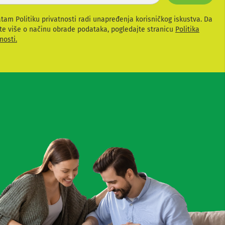
atam Politiku privatnosti radi unapređenja korisničkog iskustva. Da
te više o načinu obrade podataka, pogledajte stranicu
Politika
nosti.