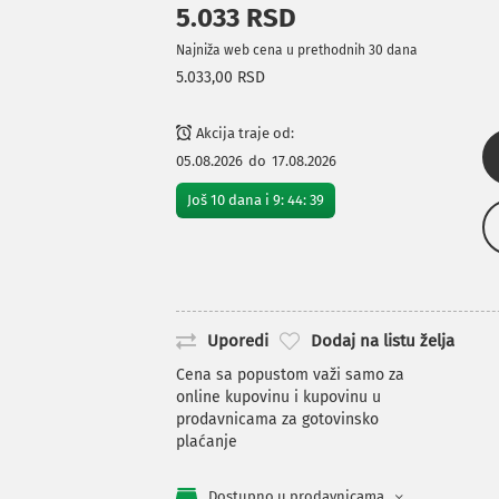
5.033 RSD
Najniža web cena u prethodnih 30 dana
5.033,00 RSD
Akcija traje od:
05.08.2026
do
17.08.2026
Još
10
dana i
9
:
44
:
38
Uporedi
Dodaj na listu želja
Cena sa popustom važi samo za
online kupovinu i kupovinu u
prodavnicama za gotovinsko
plaćanje
Dostupno u prodavnicama