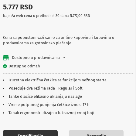
p
5.777 RSD
r
e
Najniža web cena u prethodnih 30 dana
5.777,00 RSD
m
a
P
Cena sa popustom važi samo za online kupovinu i kupovinu u
r
prodavnicama za gotovinsko plaćanje
o
j
e
Dostupno u prodavnicama
k
Dostupno odmah
t
o
r
Izuzetna električna četkica sa funkcijom nežnog starta
i
i
Poseduje dva režima rada - Regular i Soft
p
Tanke dlačice efikasno uklanjaju naslage
l
a
Vreme potpunog punjenja četkice iznosi 17 h
t
Tanak ergonomski dizajn u luksuznoj crnoj boji
n
a
K
a