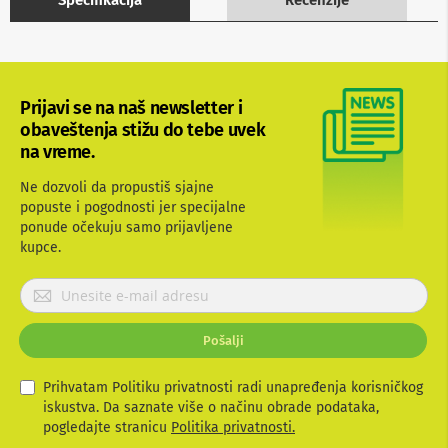
Specifikacija
Recenzije
b
l
o
v
i
i
Prijavi se na naš newsletter i
a
obaveštenja stižu do tebe uvek
d
na vreme.
a
p
t
Ne dozvoli da propustiš sjajne
e
popuste i pogodnosti jer specijalne
r
ponude očekuju samo prijavljene
i
kupce.
z
a
P
T
V
r
i
i
A
Pošalji
j
V
a
v
Prihvatam Politiku privatnosti radi unapređenja korisničkog
A
i
iskustva. Da saznate više o načinu obrade podataka,
n
t
t
pogledajte stranicu
Politika privatnosti.
e
e