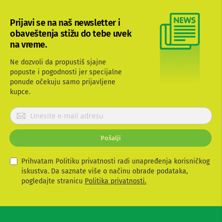
b
l
Prijavi se na naš newsletter i
o
obaveštenja stižu do tebe uvek
v
i
na vreme.
i
a
Ne dozvoli da propustiš sjajne
d
popuste i pogodnosti jer specijalne
a
ponude očekuju samo prijavljene
p
t
kupce.
e
r
P
i
r
z
i
a
Pošalji
j
T
V
a
i
v
Prihvatam Politiku privatnosti radi unapređenja korisničkog
A
i
iskustva. Da saznate više o načinu obrade podataka,
V
t
pogledajte stranicu
Politika privatnosti.
e
A
s
n
e
t
e
z