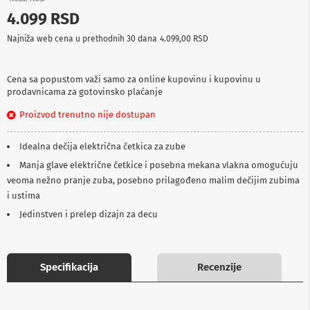
p
4.099 RSD
r
e
Najniža web cena u prethodnih 30 dana
4.099,00 RSD
m
a
Cena sa popustom važi samo za online kupovinu i kupovinu u
P
prodavnicama za gotovinsko plaćanje
r
o
Proizvod trenutno nije dostupan
j
e
k
Idealna dečija električna četkica za zube
t
o
Manja glave električne četkice i posebna mekana vlakna omogućuju
r
veoma nežno pranje zuba, posebno prilagođeno malim dečijim zubima
i
i ustima
i
p
Jedinstven i prelep dizajn za decu
l
a
t
n
Specifikacija
Recenzije
a
K
a