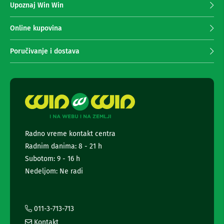
Upoznaj Win Win
n
a
e
p
i
r
Online kupovina
r
i
i
m
s
Poručivanje i dostava
i
a
v
n
e
j
r
e
i
n
z
a
e
T
w
V
s
Radno vreme kontakt centra
l
D
Radnim danima: 8 - 21 h
e
a
t
Subotom: 9 - 16 h
l
t
j
Nedeljom: Ne radi
i
e
n
r
s
a
k
i
011-3-713-713
i
i
z
Kontakt