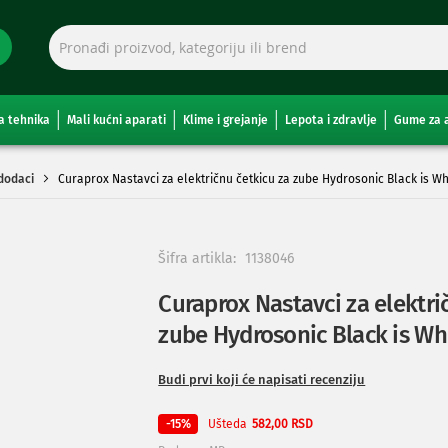
a tehnika
Mali kućni aparati
Klime i grejanje
Lepota i zdravlje
Gume za 
 dodaci
Curaprox Nastavci za električnu četkicu za zube Hydrosonic Black is W
Šifra artikla:
1138046
Curaprox Nastavci za elektri
zube Hydrosonic Black is Wh
Budi prvi koji će napisati recenziju
Ušteda
-15%
582,00 RSD