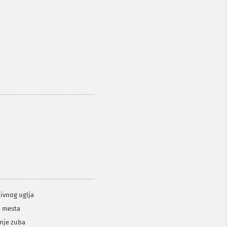
tivnog uglja
h mesta
enje zuba