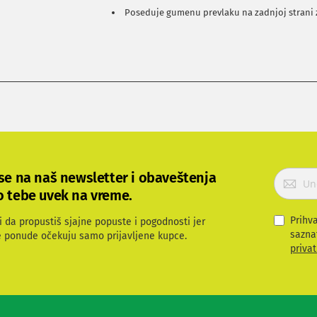
Poseduje gumenu prevlaku na zadnjoj strani
P
 se na naš newsletter i obaveštenja
r
o tebe uvek na vreme.
i
j
Prihv
i da propustiš sjajne popuste i pogodnosti jer
a
sazna
e ponude očekuju samo prijavljene kupce.
v
privat
i
t
e
s
e