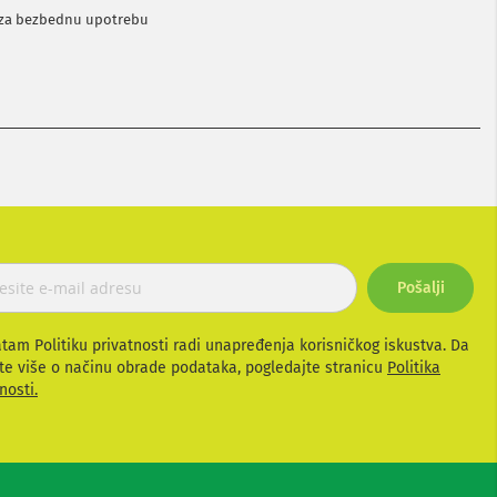
 za bezbednu upotrebu
Pošalji
atam Politiku privatnosti radi unapređenja korisničkog iskustva. Da
te više o načinu obrade podataka, pogledajte stranicu
Politika
nosti.