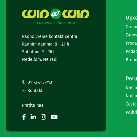
i
radio
satovi
Upoz
Zvučnici
O na
i
zvučni
Zapos
Radno vreme kontakt centra
sistemi
Proda
Radnim danima: 8 - 21 h
Soundbarovi
Podac
Subotom: 9 - 16 h
Zvučnici
za
Nedeljom: Ne radi
Brend
kompjuter
Zvučni
sistemi
Poru
011-3-713-713
Bežični
Način
zvučnici
Kontakt
Slušalice
Način
Bežične
Česta
Pratite nas:
slušalice
Politi
Žične
slušalice
Mikrofoni
i