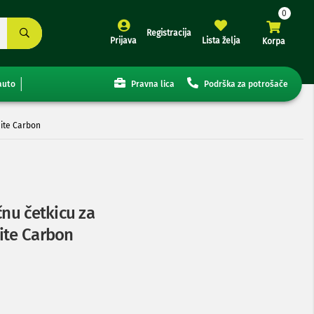
Registracija
Prijava
Lista želja
Korpa
auto
Pravna lica
Podrška za potrošače
hite Carbon
čnu četkicu za
ite Carbon