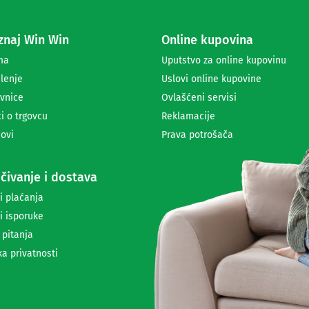
z
a
naj Win Win
Online kupovina
p
r
ma
Uputstvo za online kupovinu
i
lenje
Uslovi online kupovine
m
a
vnice
Ovlašćeni servisi
n
i o trgovcu
Reklamacije
j
ovi
Prava potrošača
e
n
e
čivanje i dostava
w
s
i plaćanja
l
i isporuke
e
t
 pitanja
t
ka privatnosti
e
r
a
i