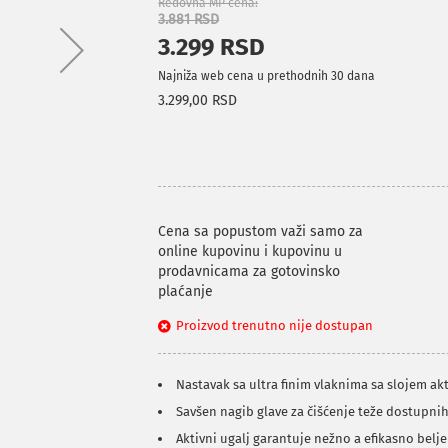
Redovna MP cena
3.881 RSD
3.299 RSD
Najniža web cena u prethodnih 30 dana
3.299,00 RSD
Cena sa popustom važi samo za
online kupovinu i kupovinu u
prodavnicama za gotovinsko
plaćanje
Proizvod trenutno nije dostupan
Nastavak sa ultra finim vlaknima sa slojem ak
Savšen nagib glave za čišćenje teže dostupni
Aktivni ugalj garantuje nežno a efikasno belj