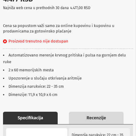
p
Najniža web cena u prethodnih 30 dana
4.477,00 RSD
r
e
m
a
Cena sa popustom važi samo za online kupovinu i kupovinu u
prodavnicama za gotovinsko plaćanje
P
Proizvod trenutno nije dostupan
r
o
j
Automatizovano merenje krvnog pritiska i pulsa na gornjem delu
e
ruke
k
t
2 x 60 memorijskih mesta
o
r
Upozorenje u slučaju otkrivanja aritmije
i
Dimenzija narukvice: 22 - 35 cm
i
p
Dimenzije: 11,9 x 10,9 x 6 cm
l
a
t
n
Specifikacija
Recenzije
a
More
K
a
Dimenzija narukvice: 22 cm - 35