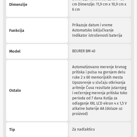
Information
b
Dimenzije
cm Dimenzije: 11,9 cm x 10,9 cm x
l
6 cm
o
v
i
Prikazuje datum i vreme
i
Funkcija
Automatsko isključivanje
a
Indikator istrošenosti baterija
d
a
p
Model
BEURER BM 40
t
e
r
Automatizovano merenje krvnog
i
pritiska i pulsa na gornjem delu
z
ruke 2 x 60 memorijskih mesta
a
Upozorenje u slučaju otkrivanja
T
aritmije Čuva rezultate jutarnjeg
Ostalo
V
i večernjeg merenja pritiska toko
i
perioda od 7 dana Kutija za
A
odlaganje XXL LCD ekran 4 x 1,5 V
V
alkalne baterije AA (dolaze uz
proizvod)
A
n
Tip
Za nadlakticu
t
e