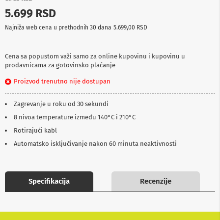
p
5.699 RSD
r
e
Najniža web cena u prethodnih 30 dana
5.699,00 RSD
m
a
Cena sa popustom važi samo za online kupovinu i kupovinu u
P
prodavnicama za gotovinsko plaćanje
r
o
Proizvod trenutno nije dostupan
j
e
k
Zagrevanje u roku od 30 sekundi
t
o
8 nivoa temperature između 140°C i 210°C
r
Rotirajući kabl
i
i
Automatsko isključivanje nakon 60 minuta neaktivnosti
p
l
a
t
Specifikacija
Recenzije
n
a
K
a