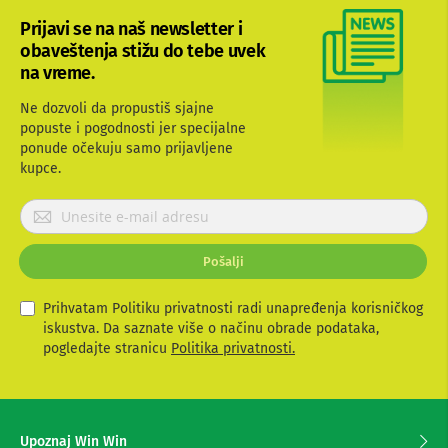
b
Prijavi se na naš newsletter i
l
obaveštenja stižu do tebe uvek
o
v
na vreme.
i
i
Ne dozvoli da propustiš sjajne
a
popuste i pogodnosti jer specijalne
d
ponude očekuju samo prijavljene
a
p
kupce.
t
e
P
r
r
i
i
z
Pošalji
j
a
T
a
V
v
Prihvatam Politiku privatnosti radi unapređenja korisničkog
i
i
iskustva. Da saznate više o načinu obrade podataka,
A
t
pogledajte stranicu
Politika privatnosti.
V
e
s
A
e
n
t
z
Upoznaj Win Win
e
a