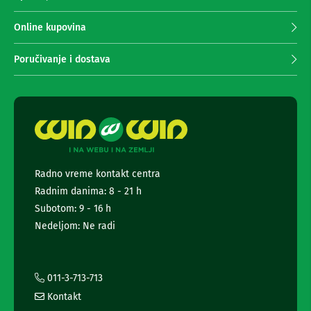
n
p
e
r
Online kupovina
i
i
r
m
i
Poručivanje i dostava
s
a
i
n
v
j
e
e
r
n
i
z
e
a
w
T
s
V
Radno vreme kontakt centra
l
Radnim danima: 8 - 21 h
e
D
t
Subotom: 9 - 16 h
a
t
l
Nedeljom: Ne radi
j
e
i
r
n
a
s
i
011-3-713-713
k
i
i
Kontakt
n
z