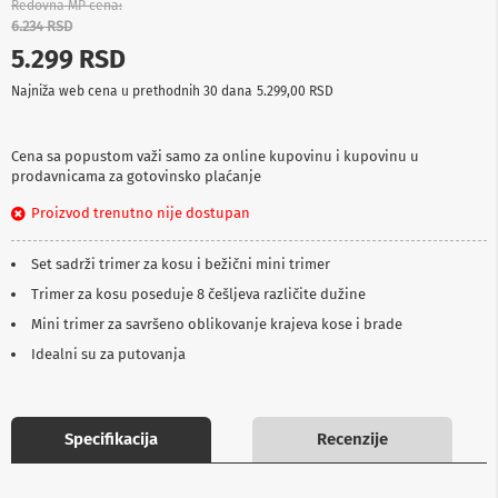
Redovna MP cena
p
6.234 RSD
r
e
5.299 RSD
m
a
Najniža web cena u prethodnih 30 dana
5.299,00 RSD
P
r
Cena sa popustom važi samo za online kupovinu i kupovinu u
o
prodavnicama za gotovinsko plaćanje
j
e
Proizvod trenutno nije dostupan
k
t
Set sadrži trimer za kosu i bežični mini trimer
o
r
Trimer za kosu poseduje 8 češljeva različite dužine
i
i
Mini trimer za savršeno oblikovanje krajeva kose i brade
p
Idealni su za putovanja
l
a
t
n
a
Specifikacija
Recenzije
K
a