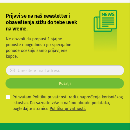
b
l
o
Prijavi se na naš newsletter i
v
obaveštenja stižu do tebe uvek
i
na vreme.
i
a
d
Ne dozvoli da propustiš sjajne
a
popuste i pogodnosti jer specijalne
p
ponude očekuju samo prijavljene
t
kupce.
e
r
P
i
z
r
a
i
T
Pošalji
j
V
a
i
v
Prihvatam Politiku privatnosti radi unapređenja korisničkog
A
i
iskustva. Da saznate više o načinu obrade podataka,
V
t
pogledajte stranicu
Politika privatnosti.
A
e
n
s
t
e
e