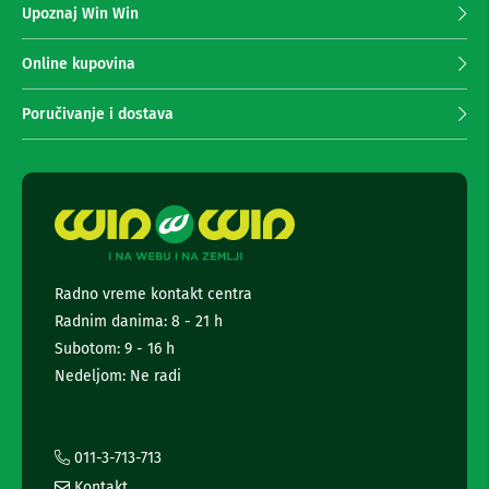
n
Upoznaj Win Win
a
e
p
i
r
Online kupovina
r
i
i
s
m
Poručivanje i dostava
i
a
v
n
e
j
r
e
i
n
z
a
e
T
w
V
s
Radno vreme kontakt centra
l
D
Radnim danima: 8 - 21 h
e
a
t
Subotom: 9 - 16 h
l
j
t
Nedeljom: Ne radi
i
e
n
r
s
a
k
i
011-3-713-713
i
i
z
Kontakt