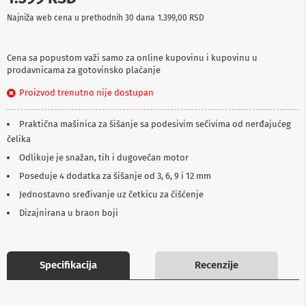
p
Najniža web cena u prethodnih 30 dana
1.399,00 RSD
r
e
m
a
Cena sa popustom važi samo za online kupovinu i kupovinu u
prodavnicama za gotovinsko plaćanje
P
Proizvod trenutno nije dostupan
r
o
j
Praktična mašinica za šišanje sa podesivim sečivima od nerđajućeg
e
čelika
k
t
Odlikuje je snažan, tih i dugovečan motor
o
r
Poseduje 4 dodatka za šišanje od 3, 6, 9 i 12 mm
i
Jednostavno sređivanje uz četkicu za čišćenje
i
p
Dizajnirana u braon boji
l
a
t
n
Specifikacija
Recenzije
a
K
a