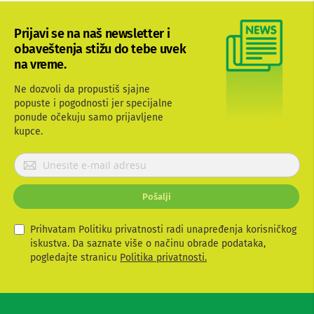
b
l
Prijavi se na naš newsletter i
o
v
obaveštenja stižu do tebe uvek
i
na vreme.
i
a
Ne dozvoli da propustiš sjajne
d
popuste i pogodnosti jer specijalne
a
ponude očekuju samo prijavljene
p
t
kupce.
e
r
P
i
r
z
i
a
Pošalji
j
T
V
a
i
v
Prihvatam Politiku privatnosti radi unapređenja korisničkog
A
i
iskustva. Da saznate više o načinu obrade podataka,
V
t
pogledajte stranicu
Politika privatnosti.
e
A
s
n
t
e
e
z