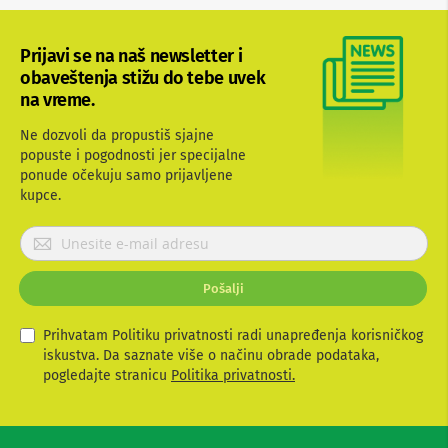
b
l
o
Prijavi se na naš newsletter i
v
obaveštenja stižu do tebe uvek
i
na vreme.
i
a
d
Ne dozvoli da propustiš sjajne
a
popuste i pogodnosti jer specijalne
p
ponude očekuju samo prijavljene
t
kupce.
e
r
P
i
z
r
a
i
T
Pošalji
j
V
a
i
v
Prihvatam Politiku privatnosti radi unapređenja korisničkog
A
i
V
iskustva. Da saznate više o načinu obrade podataka,
t
pogledajte stranicu
Politika privatnosti.
A
e
n
s
t
e
e