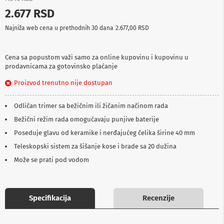
p
2.677 RSD
r
e
Najniža web cena u prethodnih 30 dana
2.677,00 RSD
m
a
Cena sa popustom važi samo za online kupovinu i kupovinu u
P
prodavnicama za gotovinsko plaćanje
r
o
Proizvod trenutno nije dostupan
j
e
k
Odličan trimer sa bežičnim ili žičanim načinom rada
t
o
Bežični režim rada omogućavaju punjive baterije
r
Poseduje glavu od keramike i nerđajućeg čelika širine 40 mm
i
i
Teleskopski sistem za šišanje kose i brade sa 20 dužina
p
Može se prati pod vodom
l
a
t
n
a
Specifikacija
Recenzije
K
a