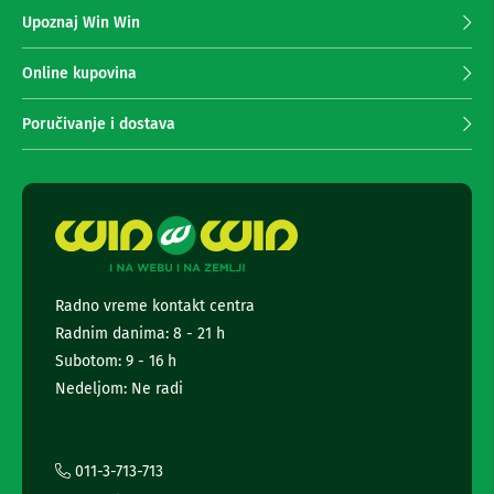
z
n
Upoznaj Win Win
a
e
i
p
r
r
Online kupovina
i
i
s
m
Poručivanje i dostava
i
a
v
n
e
r
j
i
e
z
n
a
e
T
w
V
s
Radno vreme kontakt centra
l
D
Radnim danima: 8 - 21 h
a
e
l
t
Subotom: 9 - 16 h
j
t
Nedeljom: Ne radi
i
e
n
r
s
k
a
i
i
011-3-713-713
z
i