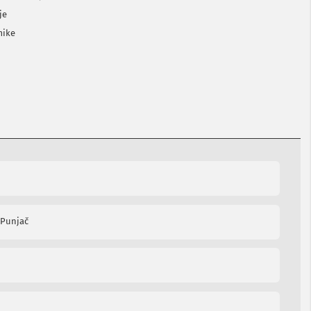
je
mike
 Punjač