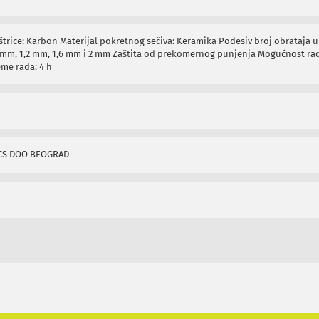
štrice: Karbon Materijal pokretnog sečiva: Keramika Podesiv broj obrataja u
,8 mm, 1,2 mm, 1,6 mm i 2 mm Zaštita od prekomernog punjenja Mogućnost rada
eme rada: 4 h
CS DOO BEOGRAD