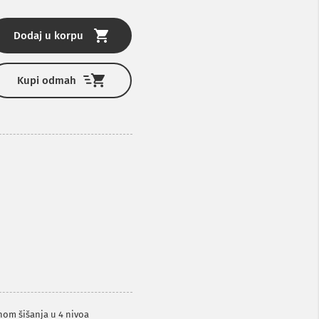
Dodaj u korpu
Kupi odmah
nom šišanja u 4 nivoa