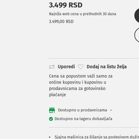
3.499 RSD
Najniža web cena u prethodnih 30 dana
3.499,00 RSD
Uporedi
Dodaj na listu želja
Cena sa popustom važi samo za
online kupovinu i kupovinu u
prodavnicama za gotovinsko
plaćanje
Dostupno u prodavnicama
Dostupno na lageru dobavljača
Sjajna mašinica za šišanje sa podesivom duži