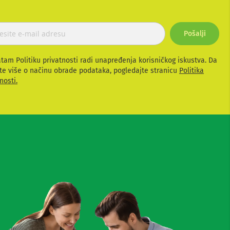
Pošalji
atam Politiku privatnosti radi unapređenja korisničkog iskustva. Da
te više o načinu obrade podataka, pogledajte stranicu
Politika
nosti.