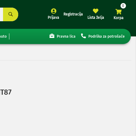
Registracija
Prijava
Lista želja
Korpa
auto
Pravna lica
Podrška za potrošače
HT87