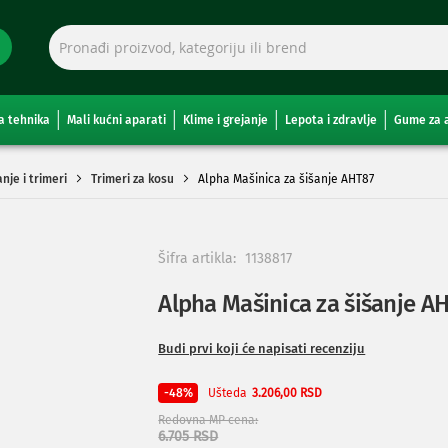
a tehnika
Mali kućni aparati
Klime i grejanje
Lepota i zdravlje
Gume za 
nje i trimeri
Trimeri za kosu
Alpha Mašinica za šišanje AHT87
Šifra artikla:
1138817
Alpha Mašinica za šišanje A
Budi prvi koji će napisati recenziju
Ušteda
-48%
3.206,00 RSD
Redovna MP cena
6.705 RSD