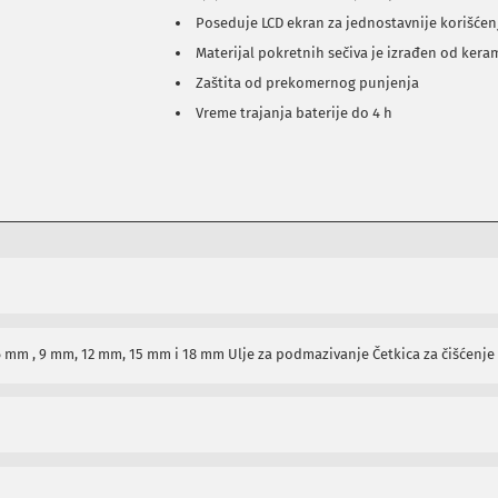
Poseduje LCD ekran za jednostavnije korišćen
Materijal pokretnih sečiva je izrađen od kera
Zaštita od prekomernog punjenja
Vreme trajanja baterije do 4 h
 6 mm , 9 mm, 12 mm, 15 mm i 18 mm Ulje za podmazivanje Četkica za čišćenje