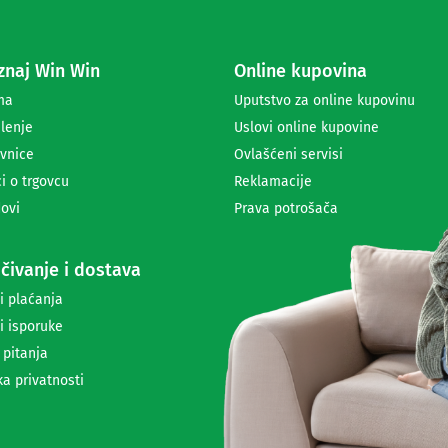
e
z
a
naj Win Win
Online kupovina
p
r
ma
Uputstvo za online kupovinu
i
lenje
Uslovi online kupovine
m
a
vnice
Ovlašćeni servisi
n
i o trgovcu
Reklamacije
j
ovi
Prava potrošača
e
n
e
čivanje i dostava
w
s
i plaćanja
l
i isporuke
e
t
 pitanja
t
ka privatnosti
e
r
a