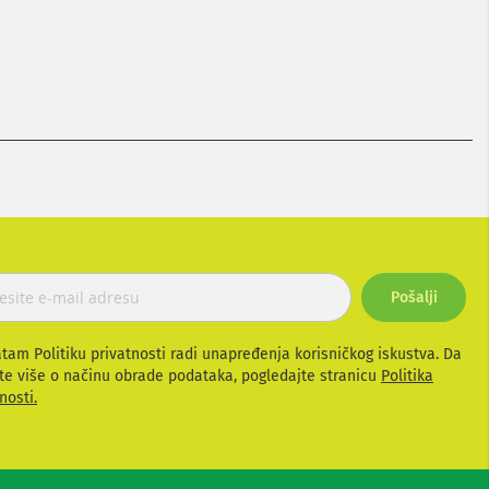
Pošalji
atam Politiku privatnosti radi unapređenja korisničkog iskustva. Da
te više o načinu obrade podataka, pogledajte stranicu
Politika
nosti.