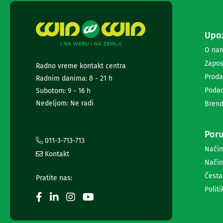
i
radio
satovi
Upoz
Zvučnici
i
O na
zvučni
Zapos
sistemi
Radno vreme kontakt centra
Soundbarovi
Proda
Radnim danima: 8 - 21 h
Zvučnici
Podac
Subotom: 9 - 16 h
za
Nedeljom: Ne radi
Brend
kompjuter
Zvučni
sistemi
Poru
Bežični
011-3-713-713
zvučnici
Način
Kontakt
Slušalice
Način
Bežične
slušalice
Česta
Pratite nas:
Žične
Politi
slušalice
Mikrofoni
i