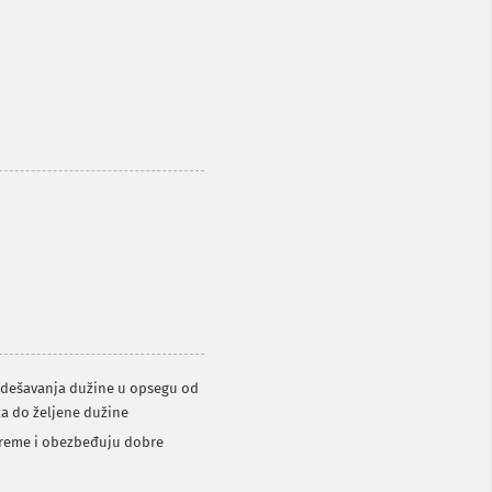
podešavanja dužine u opsegu od
za do željene dužine
 vreme i obezbeđuju dobre