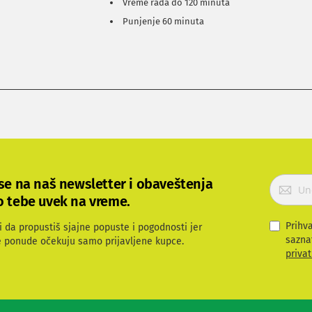
Vreme rada do 120 minuta
Punjenje 60 minuta
P
 se na naš newsletter i obaveštenja
r
o tebe uvek na vreme.
i
j
Prihv
i da propustiš sjajne popuste i pogodnosti jer
a
sazna
e ponude očekuju samo prijavljene kupce.
v
privat
i
t
e
s