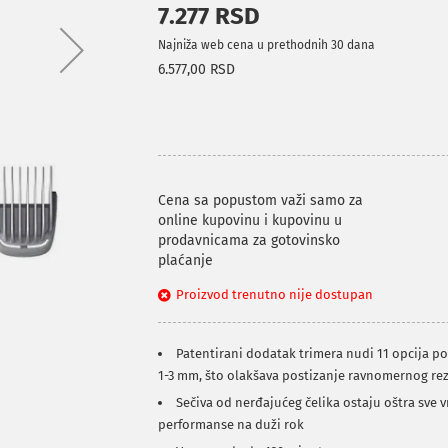
7.277 RSD
Najniža web cena u prethodnih 30 dana
6.577,00 RSD
Cena sa popustom važi samo za
online kupovinu i kupovinu u
prodavnicama za gotovinsko
plaćanje
Proizvod trenutno nije dostupan
Patentirani dodatak trimera nudi 11 opcija 
1-3 mm, što olakšava postizanje ravnomernog re
Sečiva od nerđajućeg čelika ostaju oštra sve
performanse na duži rok