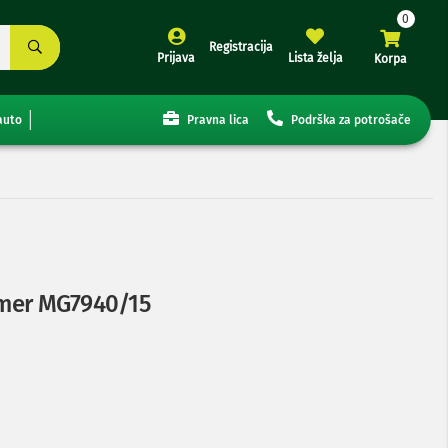
Registracija
Prijava
Lista želja
Korpa
auto
Pravna lica
Podrška za potrošače
rimer MG7940/15