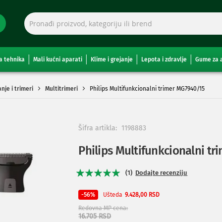
a tehnika
Mali kućni aparati
Klime i grejanje
Lepota i zdravlje
Gume za 
nje i trimeri
Multitrimeri
Philips Multifunkcionalni trimer MG7940/15
Šifra artikla:
1198883
Philips Multifunkcionalni t
Rating:
1
Dodajte recenziju
100
100
% of
Ušteda
-56%
9.428,00 RSD
Redovna MP cena
16.705 RSD