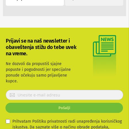
a
T
V
i
A
V
N
Prijavi se na naš newsletter i
o
obaveštenja stižu do tebe uvek
s
a
na vreme.
č
i
Ne dozvoli da propustiš sjajne
i
popuste i pogodnosti jer specijalne
p
ponude očekuju samo prijavljene
o
kupce.
l
i
c
P
e
r
z
i
a
Pošalji
j
t
a
e
l
v
Prihvatam Politiku privatnosti radi unapređenja korisničkog
e
i
iskustva. Da saznate više o načinu obrade podataka,