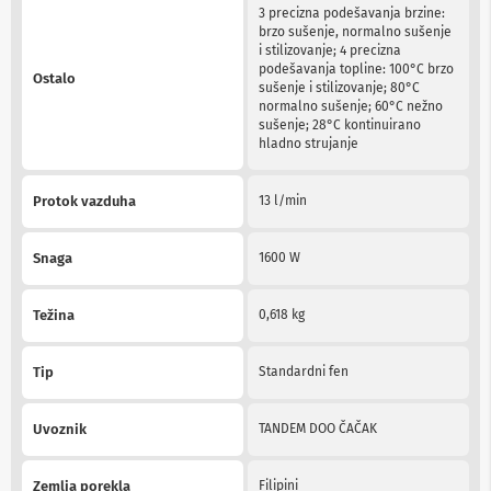
n
3 precizna podešavanja brzine:
e
brzo sušenje, normalno sušenje
i
i stilizovanje; 4 precizna
r
podešavanja topline: 100°C brzo
Ostalo
i
sušenje i stilizovanje; 80°C
s
normalno sušenje; 60°C nežno
i
sušenje; 28°C kontinuirano
v
hladno strujanje
e
r
i
Protok vazduha
13 l/min
z
a
T
Snaga
1600 W
V
D
Težina
0,618 kg
a
l
j
Tip
Standardni fen
i
n
s
Uvoznik
TANDEM DOO ČAČAK
k
i
z
Zemlja porekla
Filipini