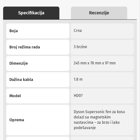
b
l
Specifikacija
Recenzije
o
v
More
i
Boja
Crna
i
Information
a
d
a
Broj režima rada
3 brzine
p
t
e
Dimenzije
245 mm x 78 mm x 97 mm
r
i
z
Dužina kabla
1.8 m
a
T
V
Model
HD07
i
A
V
Dyson Supersonic fen za kosu
dolazi sa magnetskim
Oprema
A
nastavcima – za brzo i lako
n
podešavanje
t
e