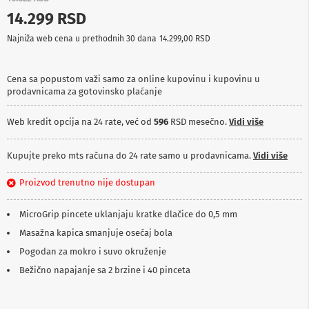
p
14.299 RSD
r
e
Najniža web cena u prethodnih 30 dana
14.299,00 RSD
m
a
Cena sa popustom važi samo za online kupovinu i kupovinu u
P
prodavnicama za gotovinsko plaćanje
r
o
j
Web kredit opcija na 24 rate, već od
596
RSD mesečno.
Vidi više
e
k
t
Kupujte preko mts računa do 24 rate samo u prodavnicama.
Vidi više
o
r
Proizvod trenutno nije dostupan
i
i
p
MicroGrip pincete uklanjaju kratke dlačice do 0,5 mm
l
Masažna kapica smanjuje osećaj bola
a
t
Pogodan za mokro i suvo okruženje
n
a
Bežično napajanje sa 2 brzine i 40 pinceta
K
a