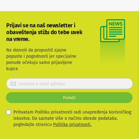
b
l
o
v
Prijavi se na naš newsletter i
i
i
obaveštenja stižu do tebe uvek
a
na vreme.
d
a
Ne dozvoli da propustiš sjajne
p
popuste i pogodnosti jer specijalne
t
ponude očekuju samo prijavljene
e
r
kupce.
i
z
P
a
r
T
i
V
Pošalji
j
i
A
a
V
v
Prihvatam Politiku privatnosti radi unapređenja korisničkog
i
iskustva. Da saznate više o načinu obrade podataka,
A
t
pogledajte stranicu
Politika privatnosti.
n
e
t
s
e