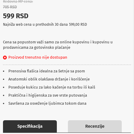
Redovna MP cena
p
705 RSD
r
e
599 RSD
m
a
Najniža web cena u prethodnih 30 dana
599,00 RSD
P
r
Cena sa popustom važi samo za online kupovinu i kupovinu u
o
prodavnicama za gotovinsko plaćanje
j
e
Proizvod trenutno nije dostupan
k
t
Prenosiva flašica idealna za šetnje sa psom
o
r
Anatomski oblik olakšava držanje i korišćenje
i
i
Poseduje kukicu za lako kačenje na torbu ili kaiš
p
Praktična i higijenska za sve vrste putovanja
l
a
Savršena za osveženje ljubimca tokom dana
t
n
a
Specifikacija
Recenzije
K
a