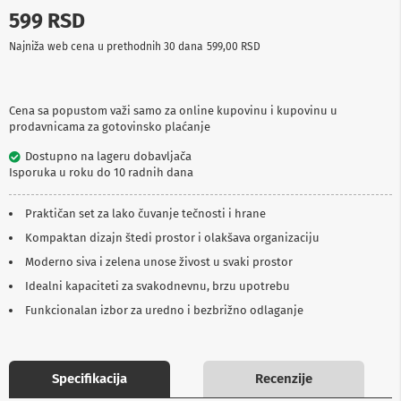
p
599 RSD
r
e
Najniža web cena u prethodnih 30 dana
599,00 RSD
m
a
P
Cena sa popustom važi samo za online kupovinu i kupovinu u
r
prodavnicama za gotovinsko plaćanje
o
j
Dostupno na lageru dobavljača
e
Isporuka u roku do 10 radnih dana
k
t
o
Praktičan set za lako čuvanje tečnosti i hrane
r
Kompaktan dizajn štedi prostor i olakšava organizaciju
i
i
Moderno siva i zelena unose živost u svaki prostor
p
Idealni kapaciteti za svakodnevnu, brzu upotrebu
l
a
Funkcionalan izbor za uredno i bezbrižno odlaganje
t
n
a
Specifikacija
Recenzije
K
a