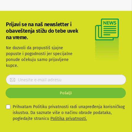
b
l
o
v
Prijavi se na naš newsletter i
i
i
obaveštenja stižu do tebe uvek
a
na vreme.
d
a
Ne dozvoli da propustiš sjajne
p
popuste i pogodnosti jer specijalne
t
e
ponude očekuju samo prijavljene
r
kupce.
i
z
P
a
r
T
i
V
Pošalji
i
j
A
a
V
v
Prihvatam Politiku privatnosti radi unapređenja korisničkog
i
iskustva. Da saznate više o načinu obrade podataka,
A
t
pogledajte stranicu
Politika privatnosti.
n
e
t
s
e