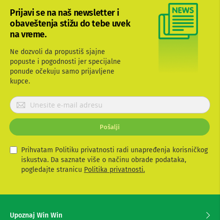
b
Prijavi se na naš newsletter i
l
obaveštenja stižu do tebe uvek
o
v
na vreme.
i
i
Ne dozvoli da propustiš sjajne
a
popuste i pogodnosti jer specijalne
d
ponude očekuju samo prijavljene
a
kupce.
p
t
e
P
r
r
i
i
z
Pošalji
j
a
a
T
V
v
Prihvatam Politiku privatnosti radi unapređenja korisničkog
i
i
iskustva. Da saznate više o načinu obrade podataka,
A
t
pogledajte stranicu
Politika privatnosti.
V
e
s
A
e
n
z
t
Upoznaj Win Win
e
a