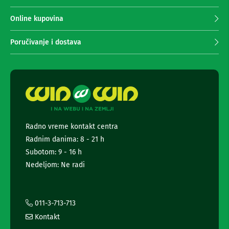
n
p
e
r
Online kupovina
i
i
r
m
i
Poručivanje i dostava
a
s
i
n
v
j
e
e
r
n
i
e
z
a
w
T
s
Radno vreme kontakt centra
V
l
Radnim danima: 8 - 21 h
e
D
t
Subotom: 9 - 16 h
a
t
l
Nedeljom: Ne radi
e
j
i
r
n
a
s
i
011-3-713-713
k
i
i
Kontakt
n
z