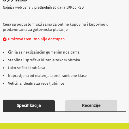
p
Najniža web cena u prethodnih 30 dana
599,00 RSD
r
e
m
a
Cena sa popustom važi samo za online kupovinu i kupovinu u
prodavnicama za gotovinsko plaćanje
P
Proizvod trenutno nije dostupan
r
o
j
Činija sa neklizajućim gumenim nožicama
e
k
Stabilna i sprečava klizanje tokom obroka
t
Lako se čisti i održava
o
r
Napravljena od materijala prehrambene klase
i
i
Veličina idealna za veće ljubimce
p
l
a
t
Specifikacija
Recenzije
n
a
K
a