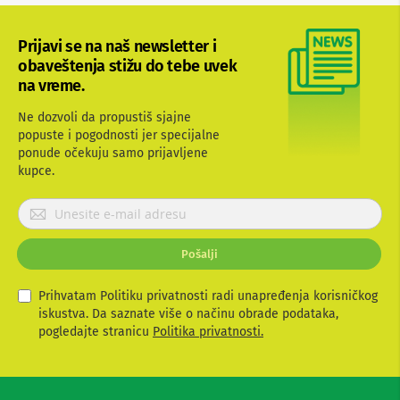
b
l
o
Prijavi se na naš newsletter i
v
obaveštenja stižu do tebe uvek
i
na vreme.
i
a
Ne dozvoli da propustiš sjajne
d
a
popuste i pogodnosti jer specijalne
p
ponude očekuju samo prijavljene
t
kupce.
e
r
P
i
r
z
a
i
Pošalji
T
j
V
a
i
v
Prihvatam Politiku privatnosti radi unapređenja korisničkog
A
i
iskustva. Da saznate više o načinu obrade podataka,
V
t
pogledajte stranicu
Politika privatnosti.
e
A
n
s
t
e
e