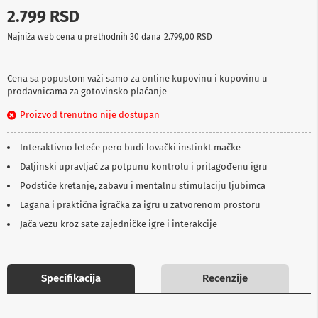
p
2.799 RSD
r
e
Najniža web cena u prethodnih 30 dana
2.799,00 RSD
m
a
Cena sa popustom važi samo za online kupovinu i kupovinu u
P
prodavnicama za gotovinsko plaćanje
r
o
Proizvod trenutno nije dostupan
j
e
k
Interaktivno leteće pero budi lovački instinkt mačke
t
Daljinski upravljač za potpunu kontrolu i prilagođenu igru
o
r
Podstiče kretanje, zabavu i mentalnu stimulaciju ljubimca
i
Lagana i praktična igračka za igru u zatvorenom prostoru
i
p
Jača vezu kroz sate zajedničke igre i interakcije
l
a
t
n
Specifikacija
Recenzije
a
K
a