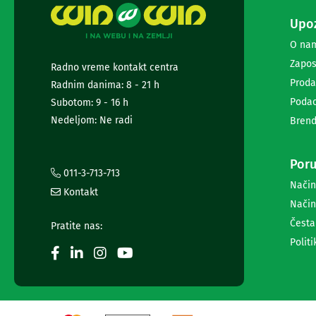
i
radio
Upoz
satovi
O na
Zvučnici
Zapos
i
Radno vreme kontakt centra
zvučni
Proda
Radnim danima: 8 - 21 h
sistemi
Podac
Subotom: 9 - 16 h
Soundbarovi
Nedeljom: Ne radi
Zvučnici
Brend
za
kompjuter
Poru
Zvučni
011-3-713-713
sistemi
Način
Bežični
Kontakt
Način
zvučnici
Slušalice
Česta
Pratite nas:
Bežične
Politi
slušalice
Žične
slušalice
Mikrofoni
i