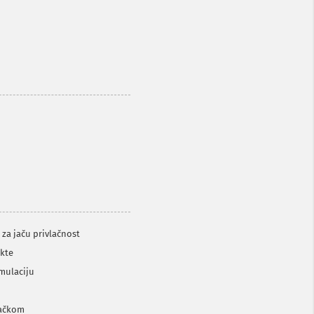
za jaču privlačnost
nkte
imulaciju
mačkom