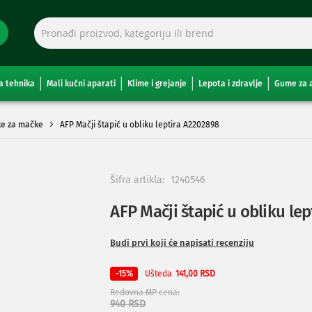
a tehnika
Mali kućni aparati
Klime i grejanje
Lepota i zdravlje
Gume za 
ke za mačke
AFP Mačji štapić u obliku leptira A2202898
Šifra artikla:
1240546
AFP Mačji štapić u obliku le
Budi prvi koji će napisati recenziju
Ušteda
-15%
141,00 RSD
Redovna MP cena
940 RSD