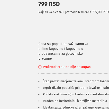
799 RSD
799,00 RSD
Najniža web cena u prethodnih 30 dana
Cena sa popustom važi samo za
online kupovinu i kupovinu u
prodavnicama za gotovinsko
plaćanje
Proizvod trenutno nije dostupan
Štap prožet mačjom travom i srebrnom lozom 
Leptir dizajn podstiče prirodne lovačke insti
Podstiče aktivnu igru, kretanje i mentalnu st
Izrađen od bezbednih i izdržljivih materijala
Idealan za zajedničku igru i jačanje veze sa 