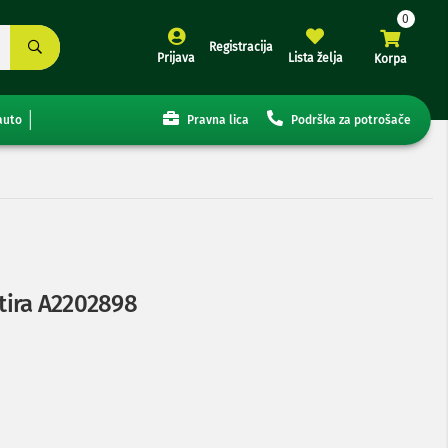
Registracija
Prijava
Lista želja
Korpa
auto
Pravna lica
Podrška za potrošače
ptira A2202898