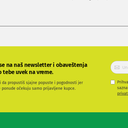
P
 se na naš newsletter i obaveštenja
r
o tebe uvek na vreme.
i
j
Prihv
i da propustiš sjajne popuste i pogodnosti jer
a
sazna
e ponude očekuju samo prijavljene kupce.
v
privat
i
t
e
s
e
z