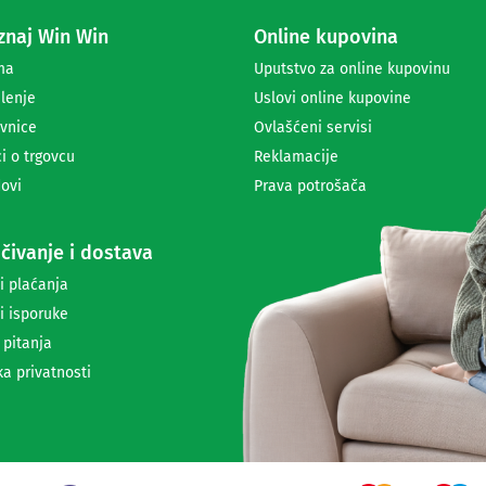
a
naj Win Win
Online kupovina
p
r
ma
Uputstvo za online kupovinu
i
lenje
Uslovi online kupovine
m
a
vnice
Ovlašćeni servisi
n
i o trgovcu
Reklamacije
j
ovi
Prava potrošača
e
n
e
čivanje i dostava
w
s
i plaćanja
l
i isporuke
e
t
 pitanja
t
ka privatnosti
e
r
a
i
i