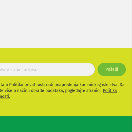
Pošalji
atam Politiku privatnosti radi unapređenja korisničkog iskustva. Da
te više o načinu obrade podataka, pogledajte stranicu
Politika
nosti.