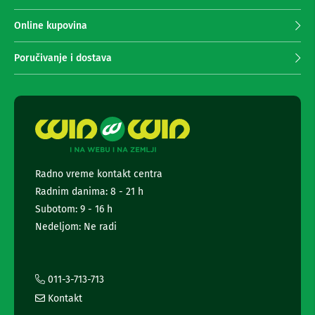
n
p
e
r
Online kupovina
i
i
r
m
i
Poručivanje i dostava
a
s
i
n
v
j
e
e
r
n
i
e
z
a
w
T
s
Radno vreme kontakt centra
V
l
Radnim danima: 8 - 21 h
e
D
t
Subotom: 9 - 16 h
a
t
l
Nedeljom: Ne radi
e
j
i
r
n
a
s
i
011-3-713-713
k
i
i
Kontakt
n
z