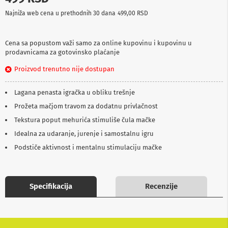
p
Najniža web cena u prethodnih 30 dana
499,00 RSD
r
e
m
a
Cena sa popustom važi samo za online kupovinu i kupovinu u
prodavnicama za gotovinsko plaćanje
P
Proizvod trenutno nije dostupan
r
o
j
Lagana penasta igračka u obliku trešnje
e
k
Prožeta mačjom travom za dodatnu privlačnost
t
Tekstura poput mehurića stimuliše čula mačke
o
r
Idealna za udaranje, jurenje i samostalnu igru
i
i
Podstiče aktivnost i mentalnu stimulaciju mačke
p
l
a
t
Specifikacija
Recenzije
n
a
K
a