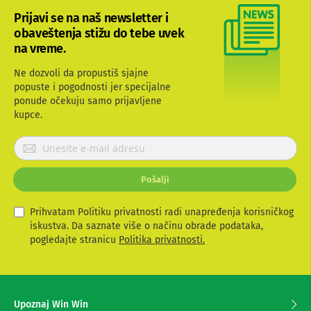
b
Prijavi se na naš newsletter i
l
obaveštenja stižu do tebe uvek
o
v
na vreme.
i
i
Ne dozvoli da propustiš sjajne
a
popuste i pogodnosti jer specijalne
d
ponude očekuju samo prijavljene
a
kupce.
p
t
e
P
r
r
i
i
z
Pošalji
j
a
a
T
V
v
Prihvatam Politiku privatnosti radi unapređenja korisničkog
i
i
iskustva. Da saznate više o načinu obrade podataka,
A
t
pogledajte stranicu
Politika privatnosti.
V
e
s
A
e
n
z
t
Upoznaj Win Win
e
a