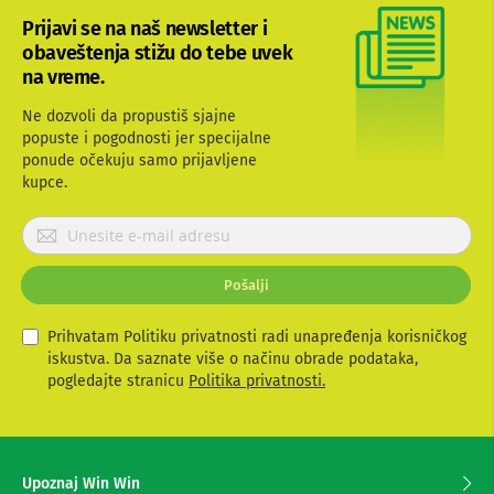
b
Prijavi se na naš newsletter i
l
obaveštenja stižu do tebe uvek
o
v
na vreme.
i
i
Ne dozvoli da propustiš sjajne
a
popuste i pogodnosti jer specijalne
d
ponude očekuju samo prijavljene
a
kupce.
p
t
e
P
r
r
i
i
z
Pošalji
j
a
a
T
V
v
Prihvatam Politiku privatnosti radi unapređenja korisničkog
i
i
iskustva. Da saznate više o načinu obrade podataka,
A
t
pogledajte stranicu
Politika privatnosti.
V
e
s
A
e
n
z
t
Upoznaj Win Win
e
a