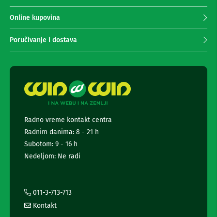
n
p
e
r
Online kupovina
i
i
r
m
i
Poručivanje i dostava
a
s
i
n
v
j
e
e
r
n
i
e
z
a
w
T
s
Radno vreme kontakt centra
V
l
Radnim danima: 8 - 21 h
e
D
t
Subotom: 9 - 16 h
a
t
l
Nedeljom: Ne radi
e
j
i
r
n
a
s
i
011-3-713-713
k
i
i
Kontakt
n
z