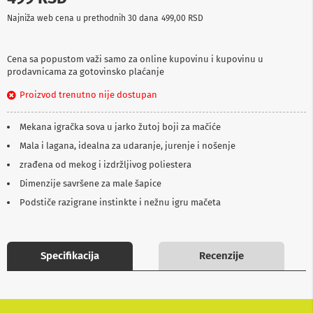
p
Najniža web cena u prethodnih 30 dana
499,00 RSD
r
e
m
a
Cena sa popustom važi samo za online kupovinu i kupovinu u
prodavnicama za gotovinsko plaćanje
P
Proizvod trenutno nije dostupan
r
o
j
Mekana igračka sova u jarko žutoj boji za mačiće
e
k
Mala i lagana, idealna za udaranje, jurenje i nošenje
t
zrađena od mekog i izdržljivog poliestera
o
r
Dimenzije savršene za male šapice
i
i
Podstiče razigrane instinkte i nežnu igru mačeta
p
l
a
t
Specifikacija
Recenzije
n
a
K
a