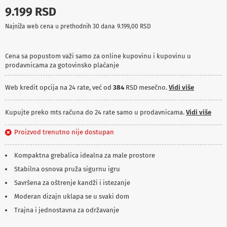
p
9.199 RSD
r
e
Najniža web cena u prethodnih 30 dana
9.199,00 RSD
m
a
Cena sa popustom važi samo za online kupovinu i kupovinu u
P
prodavnicama za gotovinsko plaćanje
r
o
j
Web kredit opcija na 24 rate, već od
384
RSD mesečno.
Vidi više
e
k
t
Kupujte preko mts računa do 24 rate samo u prodavnicama.
Vidi više
o
r
Proizvod trenutno nije dostupan
i
i
p
Kompaktna grebalica idealna za male prostore
l
Stabilna osnova pruža sigurnu igru
a
t
Savršena za oštrenje kandži i istezanje
n
Moderan dizajn uklapa se u svaki dom
a
Trajna i jednostavna za održavanje
K
a