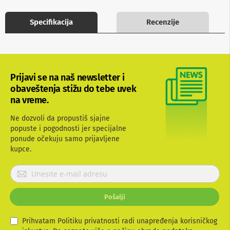
b
l
Specifikacija
Recenzije
o
v
i
i
a
d
Prijavi se na naš newsletter i
a
p
obaveštenja stižu do tebe uvek
t
na vreme.
e
r
Ne dozvoli da propustiš sjajne
i
popuste i pogodnosti jer specijalne
z
a
ponude očekuju samo prijavljene
T
kupce.
V
i
P
A
r
V
i
Pošalji
j
A
n
a
t
v
Prihvatam Politiku privatnosti radi unapređenja korisničkog
e