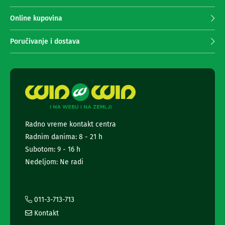
n
p
e
r
Online kupovina
i
i
r
m
i
Poručivanje i dostava
a
s
i
n
v
j
e
e
r
n
i
e
z
a
w
T
s
Radno vreme kontakt centra
V
l
Radnim danima: 8 - 21 h
e
D
t
Subotom: 9 - 16 h
a
t
l
Nedeljom: Ne radi
e
j
i
r
n
a
s
i
011-3-713-713
k
i
i
Kontakt
n
z