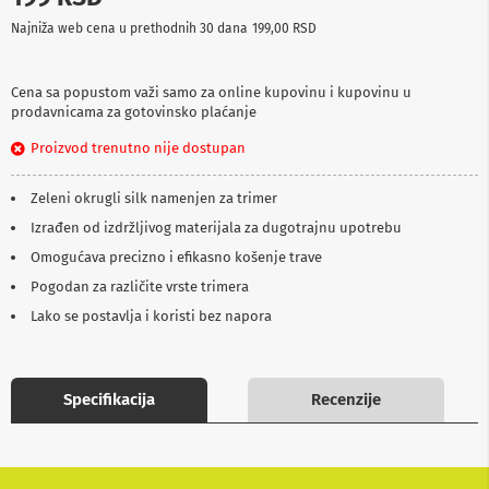
p
Najniža web cena u prethodnih 30 dana
199,00 RSD
r
e
m
a
Cena sa popustom važi samo za online kupovinu i kupovinu u
prodavnicama za gotovinsko plaćanje
P
Proizvod trenutno nije dostupan
r
o
j
Zeleni okrugli silk namenjen za trimer
e
k
Izrađen od izdržljivog materijala za dugotrajnu upotrebu
t
Omogućava precizno i efikasno košenje trave
o
r
Pogodan za različite vrste trimera
i
i
Lako se postavlja i koristi bez napora
p
l
a
t
Specifikacija
Recenzije
n
a
K
a