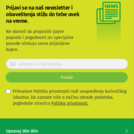
b
Prijavi se na naš newsletter i
l
obaveštenja stižu do tebe uvek
o
v
na vreme.
i
i
Ne dozvoli da propustiš sjajne
a
popuste i pogodnosti jer specijalne
d
ponude očekuju samo prijavljene
a
kupce.
p
t
e
P
r
r
i
i
z
Pošalji
j
a
a
T
V
v
Prihvatam Politiku privatnosti radi unapređenja korisničkog
i
i
iskustva. Da saznate više o načinu obrade podataka,
A
t
pogledajte stranicu
Politika privatnosti.
V
e
s
A
e
n
z
t
Upoznaj Win Win
e
a