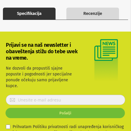
b
l
Specifikacija
Recenzije
o
v
i
i
a
d
a
Prijavi se na naš newsletter i
p
obaveštenja stižu do tebe uvek
t
na vreme.
e
r
Ne dozvoli da propustiš sjajne
i
z
popuste i pogodnosti jer specijalne
a
ponude očekuju samo prijavljene
T
kupce.
V
i
P
A
r
V
i
Pošalji
A
j
n
a
t
v
Prihvatam Politiku privatnosti radi unapređenja korisničkog
e