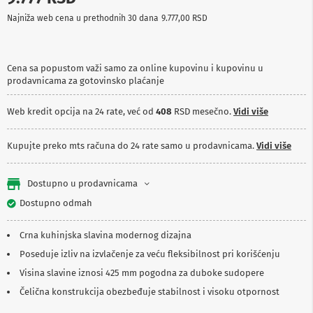
p
Najniža web cena u prethodnih 30 dana
9.777,00 RSD
r
e
m
a
Cena sa popustom važi samo za online kupovinu i kupovinu u
prodavnicama za gotovinsko plaćanje
P
r
o
Web kredit opcija na 24 rate, već od
408
RSD mesečno.
Vidi više
j
e
k
Kupujte preko mts računa do 24 rate samo u prodavnicama.
Vidi više
t
o
r
Dostupno u prodavnicama
i
i
Dostupno odmah
p
l
Crna kuhinjska slavina modernog dizajna
a
t
Poseduje izliv na izvlačenje za veću fleksibilnost pri korišćenju
n
Visina slavine iznosi 425 mm pogodna za duboke sudopere
a
Čelična konstrukcija obezbeđuje stabilnost i visoku otpornost
K
a