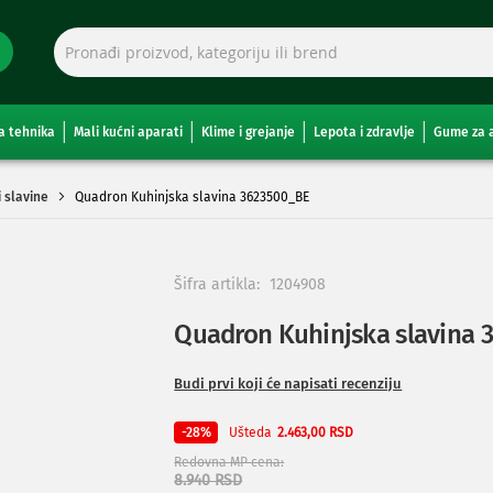
a tehnika
Mali kućni aparati
Klime i grejanje
Lepota i zdravlje
Gume za 
 slavine
Quadron Kuhinjska slavina 3623500_BE
Šifra artikla:
1204908
Quadron Kuhinjska slavina 
Budi prvi koji će napisati recenziju
Ušteda
-28%
2.463,00 RSD
Redovna MP cena
8.940 RSD