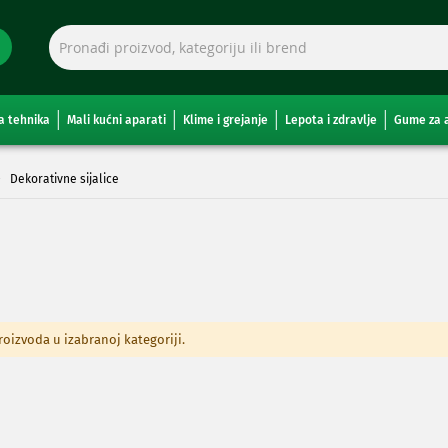
a tehnika
Mali kućni aparati
Klime i grejanje
Lepota i zdravlje
Gume za 
Dekorativne sijalice
izvoda u izabranoj kategoriji.