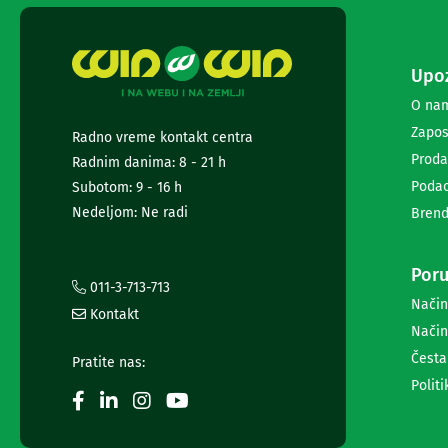
ekrana
Set
top
Upoz
box
uređaji
O na
Ramovi
Zapos
Radno vreme kontakt centra
za
televizore
Proda
Radnim danima: 8 - 21 h
Produžni
Podac
Subotom: 9 - 16 h
kablovi
Nedeljom: Ne radi
Brend
i
naponske
zaštite
Poru
Slušalice,
011-3-713-713
zvučnici
Način
Kontakt
i
Način
audio
Česta
uređaji
Pratite nas:
Mini
Politi
linije
Gramofoni
Tranzistori