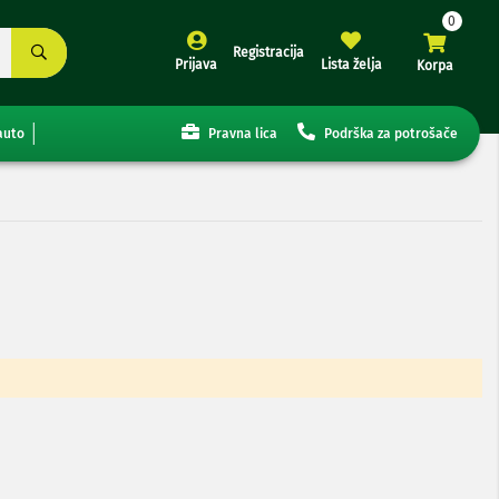
Registracija
Prijava
Lista želja
Korpa
auto
Pravna lica
Podrška za potrošače