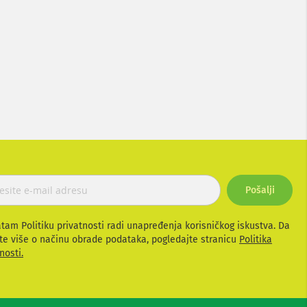
Pošalji
atam Politiku privatnosti radi unapređenja korisničkog iskustva. Da
te više o načinu obrade podataka, pogledajte stranicu
Politika
nosti.