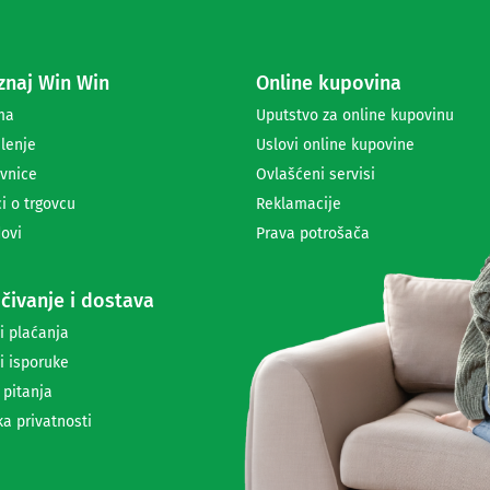
e
z
a
naj Win Win
Online kupovina
p
r
ma
Uputstvo za online kupovinu
i
lenje
Uslovi online kupovine
m
a
vnice
Ovlašćeni servisi
n
i o trgovcu
Reklamacije
j
ovi
Prava potrošača
e
n
e
čivanje i dostava
w
s
i plaćanja
l
i isporuke
e
t
 pitanja
t
ka privatnosti
e
r
a