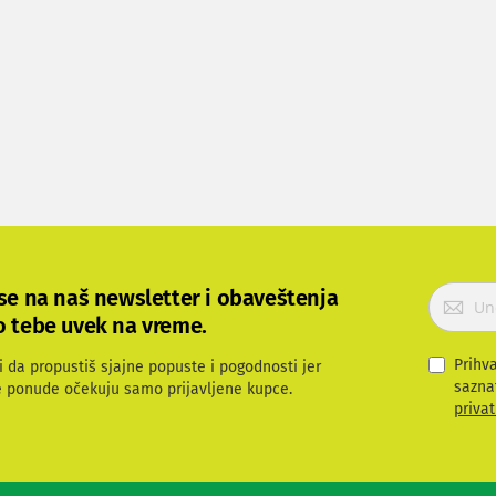
P
 se na naš newsletter i obaveštenja
r
o tebe uvek na vreme.
i
j
Prihv
i da propustiš sjajne popuste i pogodnosti jer
a
sazna
e ponude očekuju samo prijavljene kupce.
v
privat
i
t
e
s