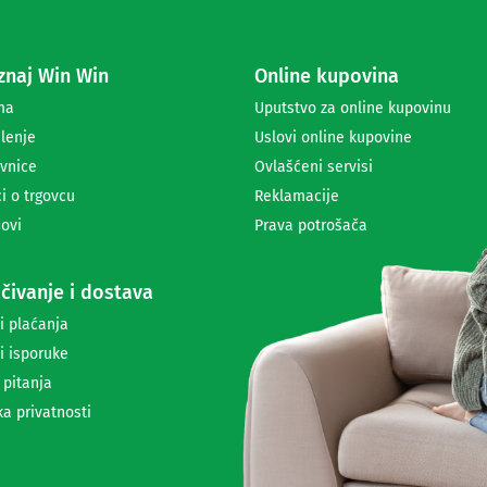
e
z
a
naj Win Win
Online kupovina
p
r
ma
Uputstvo za online kupovinu
i
lenje
Uslovi online kupovine
m
a
vnice
Ovlašćeni servisi
n
i o trgovcu
Reklamacije
j
ovi
Prava potrošača
e
n
e
čivanje i dostava
w
s
i plaćanja
l
i isporuke
e
t
 pitanja
t
ka privatnosti
e
r
a