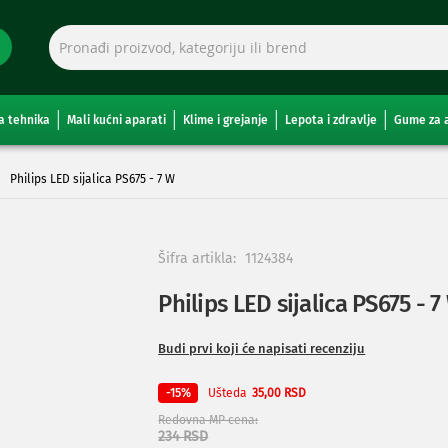
a tehnika
Mali kućni aparati
Klime i grejanje
Lepota i zdravlje
Gume za 
Philips LED sijalica PS675 - 7 W
Šifra artikla:
1124384
Philips LED sijalica PS675 - 7
Budi prvi koji će napisati recenziju
Ušteda
-15%
35,00 RSD
Redovna MP cena
234 RSD