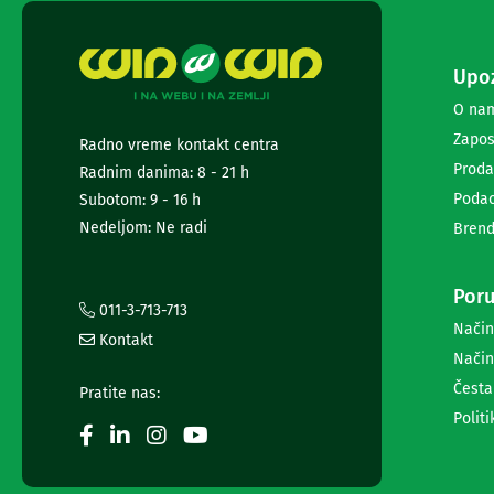
i
radio
satovi
Upoz
Zvučnici
i
O na
zvučni
Zapos
sistemi
Radno vreme kontakt centra
Soundbarovi
Proda
Radnim danima: 8 - 21 h
Zvučnici
Podac
Subotom: 9 - 16 h
za
Nedeljom: Ne radi
Brend
kompjuter
Zvučni
sistemi
Poru
Bežični
011-3-713-713
zvučnici
Način
Kontakt
Slušalice
Način
Bežične
slušalice
Česta
Pratite nas:
Žične
Politi
slušalice
Mikrofoni
i