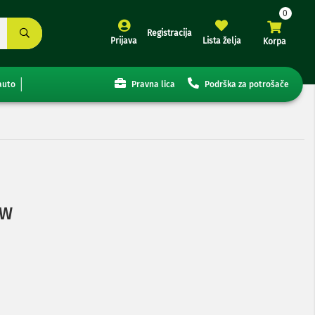
Registracija
Prijava
Lista želja
Korpa
auto
Pravna lica
Podrška za potrošače
 W