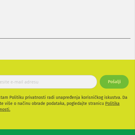
Pošalji
atam Politiku privatnosti radi unapređenja korisničkog iskustva. Da
te više o načinu obrade podataka, pogledajte stranicu
Politika
nosti.