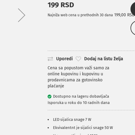
199 RSD
199,00 RSD
Najniža web cena u prethodnih 30 dana
Uporedi
Dodaj na listu želja
Cena sa popustom važi samo za
online kupovinu i kupovinu u
prodavnicama za gotovinsko
plaćanje
Dostupno na lageru dobavljača
Isporuka u roku do 10 radnih dana
LED sijalica snage 7 W
Ekvivalentnt je sijalici snage 50 W