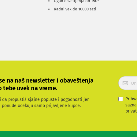
Ugao osvetljenja od 150°
Radni vek do 10000 sati
P
 se na naš newsletter i obaveštenja
r
o tebe uvek na vreme.
i
j
Prihv
i da propustiš sjajne popuste i pogodnosti jer
a
sazna
e ponude očekuju samo prijavljene kupce.
v
privat
i
t
e
s