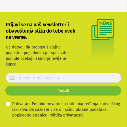
b
l
o
v
i
Prijavi se na naš newsletter i
i
obaveštenja stižu do tebe uvek
a
na vreme.
d
a
Ne dozvoli da propustiš sjajne
p
t
popuste i pogodnosti jer specijalne
e
ponude očekuju samo prijavljene
r
kupce.
i
z
P
a
r
T
V
i
Pošalji
i
j
A
a
V
v
Prihvatam Politiku privatnosti radi unapređenja korisničkog
i
iskustva. Da saznate više o načinu obrade podataka,
A
t
pogledajte stranicu
Politika privatnosti.
n
e
t
e
s