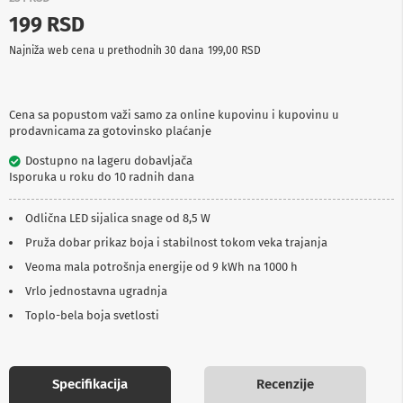
p
199 RSD
r
e
Najniža web cena u prethodnih 30 dana
199,00 RSD
m
a
P
Cena sa popustom važi samo za online kupovinu i kupovinu u
r
prodavnicama za gotovinsko plaćanje
o
j
Dostupno na lageru dobavljača
e
Isporuka u roku do 10 radnih dana
k
t
o
Odlična LED sijalica snage od 8,5 W
r
Pruža dobar prikaz boja i stabilnost tokom veka trajanja
i
i
Veoma mala potrošnja energije od 9 kWh na 1000 h
p
l
Vrlo jednostavna ugradnja
a
Toplo-bela boja svetlosti
t
n
a
Specifikacija
Recenzije
K
a