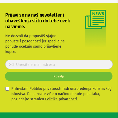
b
l
o
Prijavi se na naš newsletter i
v
obaveštenja stižu do tebe uvek
i
na vreme.
i
a
d
Ne dozvoli da propustiš sjajne
a
popuste i pogodnosti jer specijalne
p
ponude očekuju samo prijavljene
t
kupce.
e
r
P
i
z
r
a
i
T
Pošalji
j
V
a
i
v
Prihvatam Politiku privatnosti radi unapređenja korisničkog
A
V
i
iskustva. Da saznate više o načinu obrade podataka,
t
pogledajte stranicu
Politika privatnosti.
A
e
n
s
t
e
e