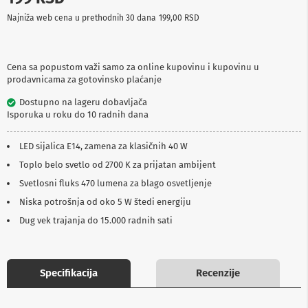
p
Najniža web cena u prethodnih 30 dana
199,00 RSD
r
e
m
a
Cena sa popustom važi samo za online kupovinu i kupovinu u
prodavnicama za gotovinsko plaćanje
P
r
Dostupno na lageru dobavljača
o
Isporuka u roku do 10 radnih dana
j
e
k
LED sijalica E14, zamena za klasičnih 40 W
t
o
Toplo belo svetlo od 2700 K za prijatan ambijent
r
Svetlosni fluks 470 lumena za blago osvetljenje
i
i
Niska potrošnja od oko 5 W štedi energiju
p
Dug vek trajanja do 15.000 radnih sati
l
a
t
n
a
Specifikacija
Recenzije
K
a