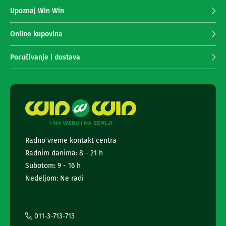
z
n
Upoznaj Win Win
a
e
i
p
r
r
Online kupovina
i
i
s
m
Poručivanje i dostava
i
a
v
n
e
r
j
i
e
z
n
a
e
T
w
V
s
Radno vreme kontakt centra
D
l
Radnim danima: 8 - 21 h
a
e
l
t
Subotom: 9 - 16 h
j
t
Nedeljom: Ne radi
i
e
n
r
s
k
a
i
i
011-3-713-713
z
i