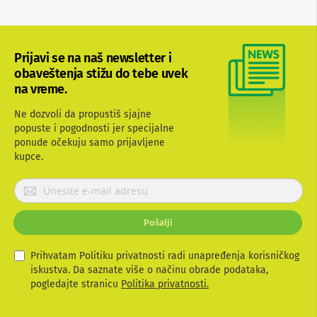
b
l
o
v
Prijavi se na naš newsletter i
i
i
obaveštenja stižu do tebe uvek
a
na vreme.
d
a
Ne dozvoli da propustiš sjajne
p
popuste i pogodnosti jer specijalne
t
ponude očekuju samo prijavljene
e
r
kupce.
i
z
P
a
r
T
i
V
Pošalji
j
i
A
a
V
v
Prihvatam Politiku privatnosti radi unapređenja korisničkog
i
iskustva. Da saznate više o načinu obrade podataka,
A
t
pogledajte stranicu
Politika privatnosti.
n
e
t
s
e