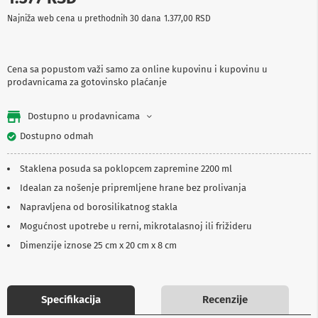
p
Najniža web cena u prethodnih 30 dana
1.377,00 RSD
r
e
m
a
Cena sa popustom važi samo za online kupovinu i kupovinu u
prodavnicama za gotovinsko plaćanje
P
r
o
Dostupno u prodavnicama
j
e
Dostupno odmah
k
t
Staklena posuda sa poklopcem zapremine 2200 ml
o
r
Idealan za nošenje pripremljene hrane bez prolivanja
i
i
Napravljena od borosilikatnog stakla
p
Mogućnost upotrebe u rerni, mikrotalasnoj ili frižideru
l
a
Dimenzije iznose 25 cm x 20 cm x 8 cm
t
n
a
Specifikacija
Recenzije
K
a