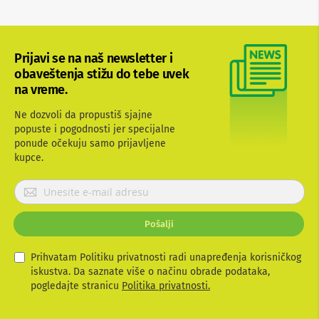
b
l
o
v
Prijavi se na naš newsletter i
i
i
obaveštenja stižu do tebe uvek
a
na vreme.
d
a
Ne dozvoli da propustiš sjajne
p
popuste i pogodnosti jer specijalne
t
ponude očekuju samo prijavljene
e
r
kupce.
i
z
P
a
r
T
i
V
Pošalji
j
i
A
a
V
v
Prihvatam Politiku privatnosti radi unapređenja korisničkog
i
iskustva. Da saznate više o načinu obrade podataka,
A
t
pogledajte stranicu
Politika privatnosti.
n
e
t
s
e