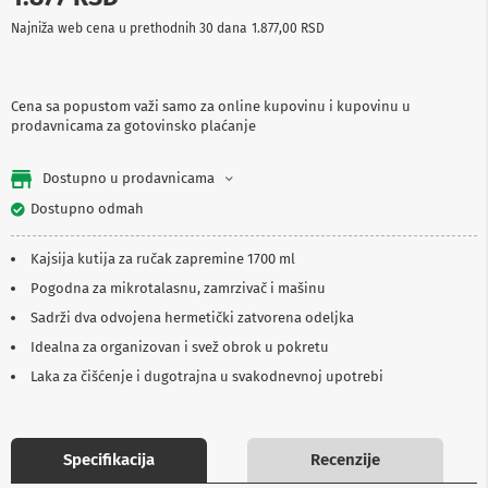
p
Najniža web cena u prethodnih 30 dana
1.877,00 RSD
r
e
m
a
Cena sa popustom važi samo za online kupovinu i kupovinu u
prodavnicama za gotovinsko plaćanje
P
r
o
Dostupno u prodavnicama
j
e
Dostupno odmah
k
t
Kajsija kutija za ručak zapremine 1700 ml
o
r
Pogodna za mikrotalasnu, zamrzivač i mašinu
i
i
Sadrži dva odvojena hermetički zatvorena odeljka
p
Idealna za organizovan i svež obrok u pokretu
l
a
Laka za čišćenje i dugotrajna u svakodnevnoj upotrebi
t
n
a
Specifikacija
Recenzije
K
a