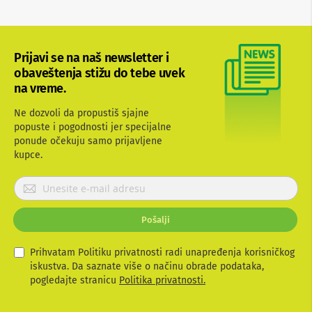
b
l
o
v
Prijavi se na naš newsletter i
i
i
obaveštenja stižu do tebe uvek
a
na vreme.
d
a
Ne dozvoli da propustiš sjajne
p
popuste i pogodnosti jer specijalne
t
e
ponude očekuju samo prijavljene
r
kupce.
i
z
P
a
r
T
i
V
Pošalji
i
j
A
a
V
v
Prihvatam Politiku privatnosti radi unapređenja korisničkog
i
iskustva. Da saznate više o načinu obrade podataka,
A
t
pogledajte stranicu
Politika privatnosti.
n
e
t
s
e