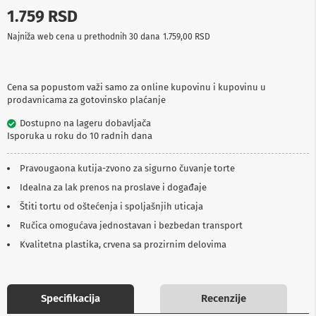
p
1.759 RSD
r
e
Najniža web cena u prethodnih 30 dana
1.759,00 RSD
m
a
P
Cena sa popustom važi samo za online kupovinu i kupovinu u
r
prodavnicama za gotovinsko plaćanje
o
j
Dostupno na lageru dobavljača
e
Isporuka u roku do 10 radnih dana
k
t
o
Pravougaona kutija-zvono za sigurno čuvanje torte
r
Idealna za lak prenos na proslave i događaje
i
i
Štiti tortu od oštećenja i spoljašnjih uticaja
p
Ručica omogućava jednostavan i bezbedan transport
l
a
Kvalitetna plastika, crvena sa prozirnim delovima
t
n
a
Specifikacija
Recenzije
K
a