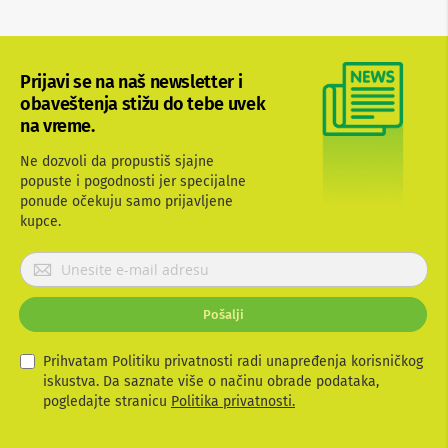
b
l
o
v
Prijavi se na naš newsletter i
i
i
obaveštenja stižu do tebe uvek
a
na vreme.
d
a
Ne dozvoli da propustiš sjajne
p
popuste i pogodnosti jer specijalne
t
ponude očekuju samo prijavljene
e
r
kupce.
i
z
P
a
r
T
i
V
Pošalji
j
i
A
a
V
v
Prihvatam Politiku privatnosti radi unapređenja korisničkog
i
iskustva. Da saznate više o načinu obrade podataka,
A
t
pogledajte stranicu
Politika privatnosti.
n
e
t
s
e