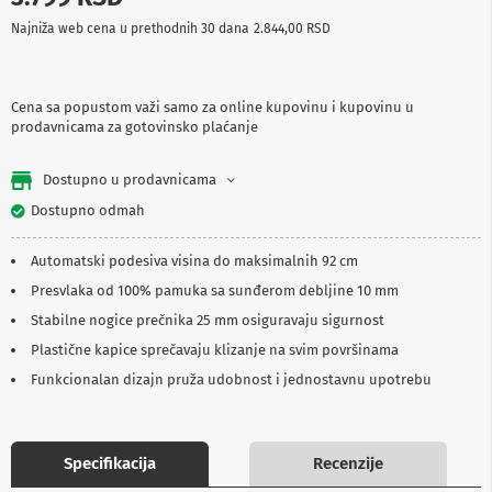
p
Najniža web cena u prethodnih 30 dana
2.844,00 RSD
r
e
m
a
Cena sa popustom važi samo za online kupovinu i kupovinu u
prodavnicama za gotovinsko plaćanje
P
r
o
Dostupno u prodavnicama
j
e
Dostupno odmah
k
t
Automatski podesiva visina do maksimalnih 92 cm
o
r
Presvlaka od 100% pamuka sa sunđerom debljine 10 mm
i
i
Stabilne nogice prečnika 25 mm osiguravaju sigurnost
p
Plastične kapice sprečavaju klizanje na svim površinama
l
a
Funkcionalan dizajn pruža udobnost i jednostavnu upotrebu
t
n
a
Specifikacija
Recenzije
K
a