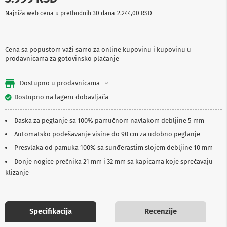
p
Najniža web cena u prethodnih 30 dana
2.244,00 RSD
r
e
m
a
Cena sa popustom važi samo za online kupovinu i kupovinu u
prodavnicama za gotovinsko plaćanje
P
r
o
Dostupno u prodavnicama
j
e
Dostupno na lageru dobavljača
k
t
Daska za peglanje sa 100% pamučnom navlakom debljine 5 mm
o
r
Automatsko podešavanje visine do 90 cm za udobno peglanje
i
i
Presvlaka od pamuka 100% sa sunđerastim slojem debljine 10 mm
p
Donje nogice prečnika 21 mm i 32 mm sa kapicama koje sprečavaju
l
a
klizanje
t
n
a
Specifikacija
Recenzije
K
a