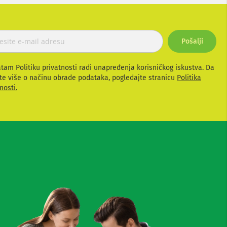
Pošalji
atam Politiku privatnosti radi unapređenja korisničkog iskustva. Da
te više o načinu obrade podataka, pogledajte stranicu
Politika
nosti.