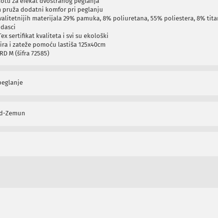
plotu za efekat dvostranog peglanja
 pruža dodatni komfor pri peglanju
alitetnijih materijala 29% pamuka, 8% poliuretana, 55% poliestera, 8% tit
 dasci
ex sertifikat kvaliteta i svi su ekološki
ra i zateže pomoću lastiša 125x40cm
D M (šifra 72585)
peglanje
ad-Zemun