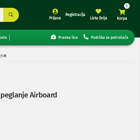
Registracija
Prijava
Lista želja
Korpa
auto
Pravna lica
Podrška za potrošače
ct M
 peglanje Airboard