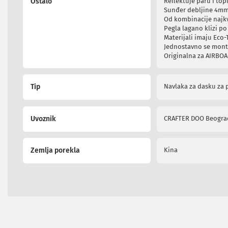
Ostalo
Reflektuje paru i to
i
Sunđer debljine 4mm
radio
Od kombinacije najkv
satovi
Pegla lagano klizi po
Zvučnici
Materijali imaju Eco-T
i
Jednostavno se monti
Originalna za AIRBOAR
zvučni
sistemi
Soundbarovi
Tip
Navlaka za dasku za 
Zvučnici
za
kompjuter
Zvučni
Uvoznik
CRAFTER DOO Beogr
sistemi
Bežični
zvučnici
Zemlja porekla
Kina
Slušalice
Bežične
slušalice
Žične
slušalice
Mikrofoni
i