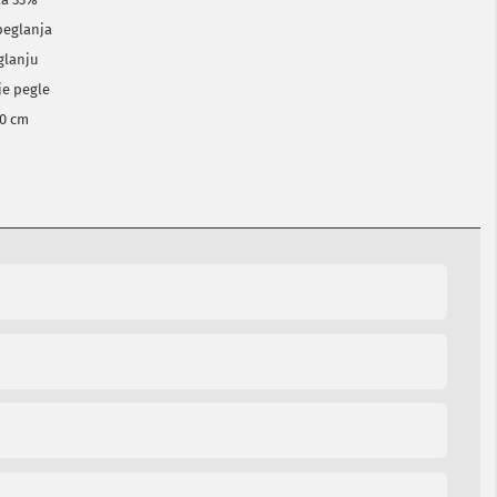
 peglanja
glanju
je pegle
40 cm