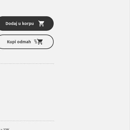
Dodaj u korpu
Kupi odmah
za 33%