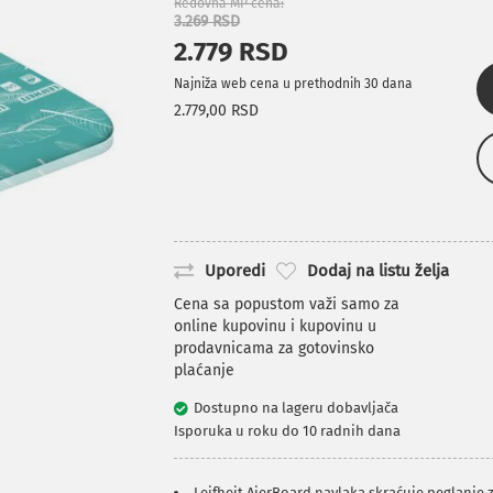
Redovna MP cena
3.269 RSD
2.779 RSD
Najniža web cena u prethodnih 30 dana
2.779,00 RSD
Uporedi
Dodaj na listu želja
Cena sa popustom važi samo za
online kupovinu i kupovinu u
prodavnicama za gotovinsko
plaćanje
Dostupno na lageru dobavljača
Isporuka u roku do 10 radnih dana
Leifheit AierBoard navlaka skraćuje peglanje 