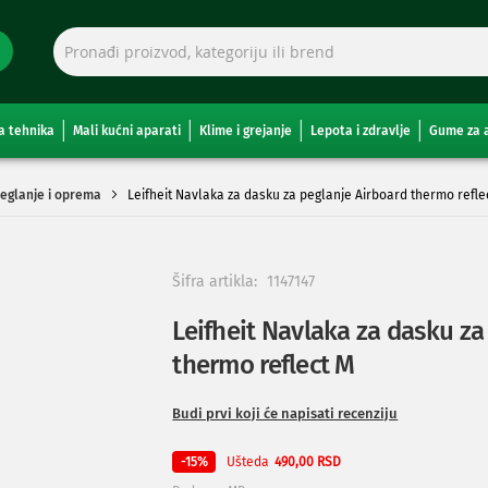
a tehnika
Mali kućni aparati
Klime i grejanje
Lepota i zdravlje
Gume za 
eglanje i oprema
Leifheit Navlaka za dasku za peglanje Airboard thermo refle
Šifra artikla:
1147147
Leifheit Navlaka za dasku za
thermo reflect M
Budi prvi koji će napisati recenziju
Ušteda
-15%
490,00 RSD