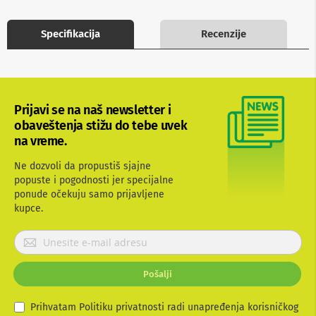
b
l
Specifikacija
Recenzije
o
v
i
i
a
d
a
Prijavi se na naš newsletter i
p
obaveštenja stižu do tebe uvek
t
na vreme.
e
r
Ne dozvoli da propustiš sjajne
i
z
popuste i pogodnosti jer specijalne
a
ponude očekuju samo prijavljene
T
kupce.
V
i
P
A
r
V
i
Pošalji
A
j
n
a
t
v
Prihvatam Politiku privatnosti radi unapređenja korisničkog
e