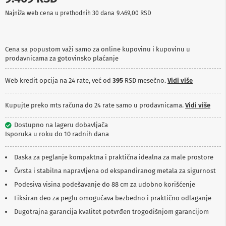
p
Najniža web cena u prethodnih 30 dana
9.469,00 RSD
r
e
m
a
Cena sa popustom važi samo za online kupovinu i kupovinu u
prodavnicama za gotovinsko plaćanje
P
r
o
Web kredit opcija na 24 rate, već od
395
RSD mesečno.
Vidi više
j
e
k
Kupujte preko mts računa do 24 rate samo u prodavnicama.
Vidi više
t
o
Dostupno na lageru dobavljača
r
Isporuka u roku do 10 radnih dana
i
i
p
Daska za peglanje kompaktna i praktična idealna za male prostore
l
Čvrsta i stabilna napravljena od ekspandiranog metala za sigurnost
a
t
Podesiva visina podešavanje do 88 cm za udobno korišćenje
n
a
Fiksiran deo za peglu omogućava bezbedno i praktično odlaganje
Dugotrajna garancija kvalitet potvrđen trogodišnjom garancijom
K
a