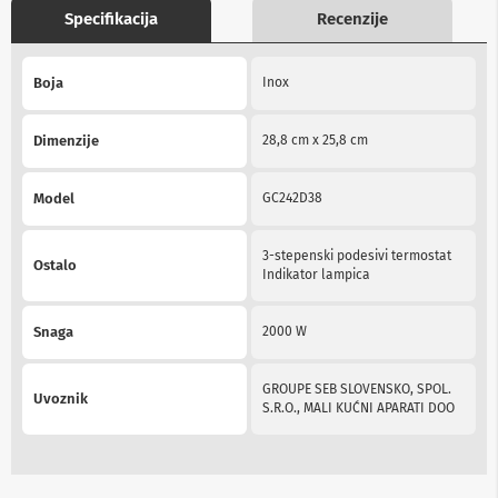
b
Specifikacija
Recenzije
l
o
More
v
Boja
Inox
Information
i
i
a
Dimenzije
28,8 cm x 25,8 cm
d
a
p
Model
GC242D38
t
e
r
3-stepenski podesivi termostat
i
Ostalo
Indikator lampica
z
a
T
Snaga
2000 W
V
i
A
GROUPE SEB SLOVENSKO, SPOL.
V
Uvoznik
S.R.O., MALI KUĆNI APARATI DOO
A
n
t
e