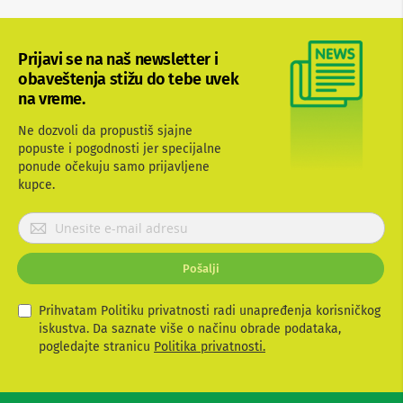
n
e
i
r
Prijavi se na naš newsletter i
i
obaveštenja stižu do tebe uvek
s
na vreme.
i
v
Ne dozvoli da propustiš sjajne
e
r
popuste i pogodnosti jer specijalne
i
ponude očekuju samo prijavljene
z
kupce.
a
T
P
V
r
i
D
Pošalji
a
j
l
a
j
v
Prihvatam Politiku privatnosti radi unapređenja korisničkog
i
i
iskustva. Da saznate više o načinu obrade podataka,
n
t
pogledajte stranicu
Politika privatnosti.
s
e
k
i
s
z
e