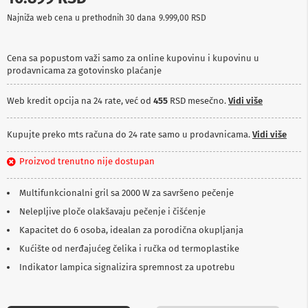
p
Najniža web cena u prethodnih 30 dana
9.999,00 RSD
r
e
m
a
Cena sa popustom važi samo za online kupovinu i kupovinu u
prodavnicama za gotovinsko plaćanje
P
r
Web kredit opcija na 24 rate, već od
455
RSD mesečno.
Vidi više
o
j
e
Kupujte preko mts računa do 24 rate samo u prodavnicama.
Vidi više
k
t
Proizvod trenutno nije dostupan
o
r
i
Multifunkcionalni gril sa 2000 W za savršeno pečenje
i
p
Nelepljive ploče olakšavaju pečenje i čišćenje
l
Kapacitet do 6 osoba, idealan za porodična okupljanja
a
t
Kućište od nerđajućeg čelika i ručka od termoplastike
n
Indikator lampica signalizira spremnost za upotrebu
a
K
a