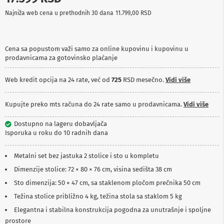
p
Najniža web cena u prethodnih 30 dana
11.799,00 RSD
r
e
m
a
Cena sa popustom važi samo za online kupovinu i kupovinu u
prodavnicama za gotovinsko plaćanje
P
r
o
Web kredit opcija na 24 rate, već od
725
RSD mesečno.
Vidi više
j
e
k
Kupujte preko mts računa do 24 rate samo u prodavnicama.
Vidi više
t
o
Dostupno na lageru dobavljača
r
Isporuka u roku do 10 radnih dana
i
i
p
Metalni set bez jastuka 2 stolice i sto u kompletu
l
Dimenzije stolice: 72 × 80 × 76 cm, visina sedišta 38 cm
a
t
Sto dimenzija: 50 × 47 cm, sa staklenom pločom prečnika 50 cm
n
a
Težina stolice približno 4 kg, težina stola sa staklom 5 kg
Elegantna i stabilna konstrukcija pogodna za unutrašnje i spoljne
K
prostore
a