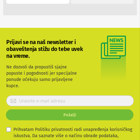
n
e
i
r
i
s
i
v
Prijavi se na naš newsletter i
e
obaveštenja stižu do tebe uvek
r
na vreme.
i
z
Ne dozvoli da propustiš sjajne
a
T
popuste i pogodnosti jer specijalne
V
ponude očekuju samo prijavljene
kupce.
D
a
P
l
r
j
i
i
Pošalji
n
j
s
a
k
v
Prihvatam Politiku privatnosti radi unapređenja korisničkog
i
i
iskustva. Da saznate više o načinu obrade podataka,
z