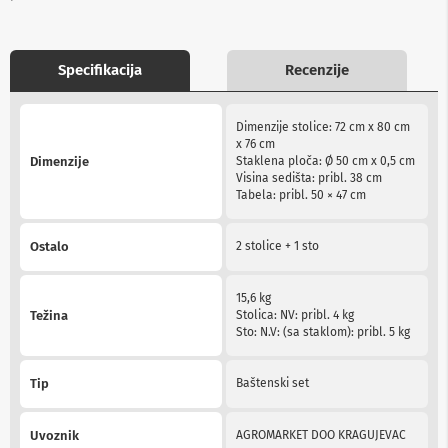
b
l
o
v
Specifikacija
Recenzije
i
i
More
a
Dimenzije stolice: 72 cm x 80 cm
Information
d
x 76 cm
a
Dimenzije
Staklena ploča: Ø 50 cm x 0,5 cm
p
Visina sedišta: pribl. 38 cm
t
Tabela: pribl. 50 × 47 cm
e
r
i
Ostalo
2 stolice + 1 sto
z
a
T
15,6 kg
V
Težina
Stolica: NV: pribl. 4 kg
i
Sto: N.V: (sa staklom): pribl. 5 kg
A
V
Tip
Baštenski set
A
n
t
Uvoznik
AGROMARKET DOO KRAGUJEVAC
e