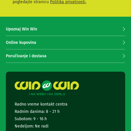
t
pogledajte stranicu
Politika privatnosti.
a
e
T
V
s
i
e
A
z
V
Upoznaj Win Win
a
p
N
r
Online kupovina
o
s
i
a
m
Poručivanje i dostava
č
a
i
n
i
j
p
e
o
l
n
i
e
c
w
e
s
z
Radno vreme kontakt centra
l
a
Radnim danima: 8 - 21 h
e
t
e
t
Subotom: 9 - 16 h
l
t
Nedeljom: Ne radi
e
e