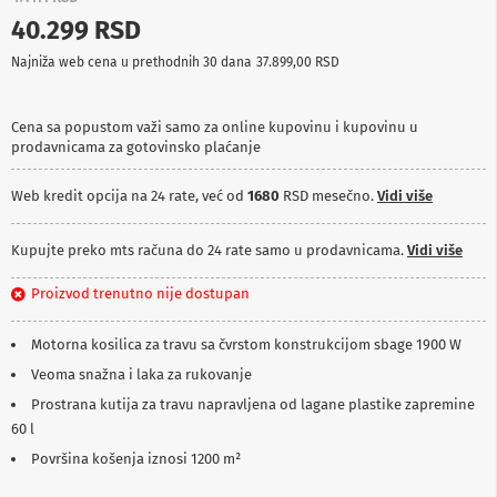
p
40.299 RSD
r
e
Najniža web cena u prethodnih 30 dana
37.899,00 RSD
m
a
Cena sa popustom važi samo za online kupovinu i kupovinu u
P
prodavnicama za gotovinsko plaćanje
r
o
j
Web kredit opcija na 24 rate, već od
1680
RSD mesečno.
Vidi više
e
k
t
Kupujte preko mts računa do 24 rate samo u prodavnicama.
Vidi više
o
r
Proizvod trenutno nije dostupan
i
i
p
Motorna kosilica za travu sa čvrstom konstrukcijom sbage 1900 W
l
Veoma snažna i laka za rukovanje
a
t
Prostrana kutija za travu napravljena od lagane plastike zapremine
n
60 l
a
Površina košenja iznosi 1200 m²
K
a