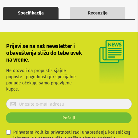
b
l
Specifikacija
Recenzije
o
v
i
i
a
d
Prijavi se na naš newsletter i
a
p
obaveštenja stižu do tebe uvek
t
na vreme.
e
r
Ne dozvoli da propustiš sjajne
i
popuste i pogodnosti jer specijalne
z
ponude očekuju samo prijavljene
a
T
kupce.
V
i
P
A
r
V
i
Pošalji
j
A
a
n
t
v
Prihvatam Politiku privatnosti radi unapređenja korisničkog
e