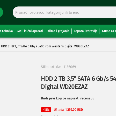
a tehnika
Mali kućni aparati
Klime i grejanje
Lepota i zdravlje
Gume za 
HDD 2 TB 3,5" SATA 6 Gb/s 5400 rpm Western Digital WD20EZAZ
Šifra artikla:
1136069
HDD 2 TB 3,5" SATA 6 Gb/s 
Digital WD20EZAZ
Budi prvi koji će napisati recenziju
Ušteda
-15%
1.359,00 RSD