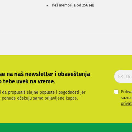
Keš memorija od 256 MB
P
 se na naš newsletter i obaveštenja
r
o tebe uvek na vreme.
i
j
Prihv
i da propustiš sjajne popuste i pogodnosti jer
a
sazna
e ponude očekuju samo prijavljene kupce.
v
privat
i
t
e
s
e