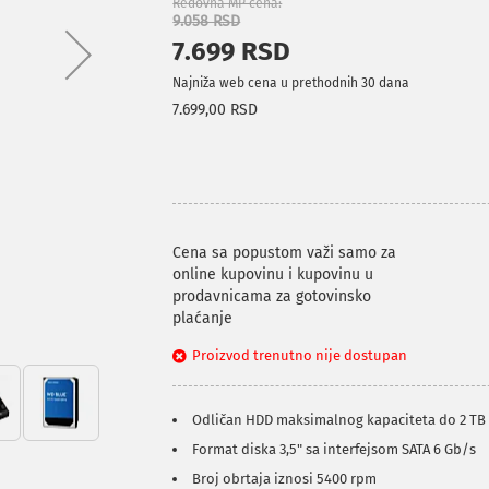
Redovna MP cena
9.058 RSD
7.699 RSD
Najniža web cena u prethodnih 30 dana
7.699,00 RSD
Cena sa popustom važi samo za
online kupovinu i kupovinu u
prodavnicama za gotovinsko
plaćanje
Proizvod trenutno nije dostupan
Odličan HDD maksimalnog kapaciteta do 2 TB
Format diska 3,5" sa interfejsom SATA 6 Gb/s
Broj obrtaja iznosi 5400 rpm