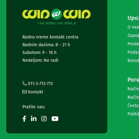
i
radio
satovi
Upoz
Zvučnici
O na
i
zvučni
Zapos
Radno vreme kontakt centra
sistemi
Proda
Radnim danima: 8 - 21 h
Soundbarovi
Podac
Subotom: 9 - 16 h
Zvučnici
za
Nedeljom: Ne radi
Brend
kompjuter
Zvučni
sistemi
Poru
011-3-713-713
Bežični
Način
zvučnici
Kontakt
Slušalice
Način
Bežične
Česta
Pratite nas:
slušalice
Politi
Žične
slušalice
Mikrofoni
i