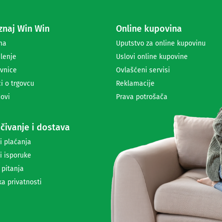
z
a
naj Win Win
Online kupovina
p
r
ma
Uputstvo za online kupovinu
i
lenje
Uslovi online kupovine
m
a
vnice
Ovlašćeni servisi
n
i o trgovcu
Reklamacije
j
ovi
Prava potrošača
e
n
e
čivanje i dostava
w
s
i plaćanja
l
i isporuke
e
t
 pitanja
t
ka privatnosti
e
r
a
i