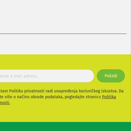
Pošalji
atam Politiku privatnosti radi unapređenja korisničkog iskustva. Da
te više o načinu obrade podataka, pogledajte stranicu
Politika
nosti.