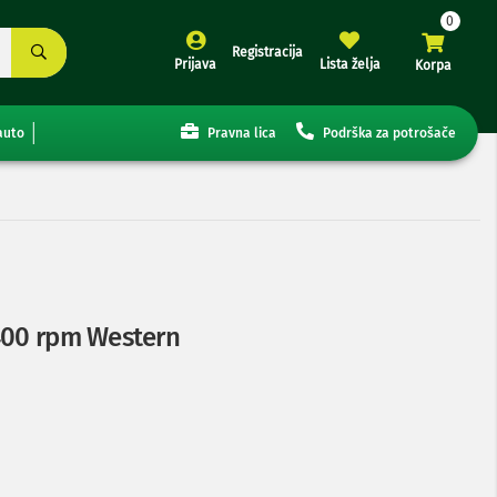
Registracija
Prijava
Lista želja
Korpa
auto
Pravna lica
Podrška za potrošače
5400 rpm Western